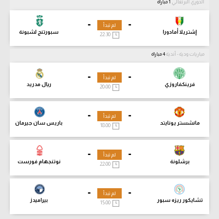
الدوري البرتغالي
1 مباراة
-
-
لم تبدأ
إشتريلا أمادورا
سبورتنج لشبونة
22:30
مباريات ودية - أندية
4 مباراة
-
-
لم تبدأ
فرينكفاروزي
ريال مدريد
20:00
-
-
لم تبدأ
مانشستر يونايتد
باريس سان جيرمان
18:00
-
-
لم تبدأ
برشلونة
نوتنجهام فورست
22:00
-
-
لم تبدأ
تشايكور ريزه سبور
بيراميدز
15:00