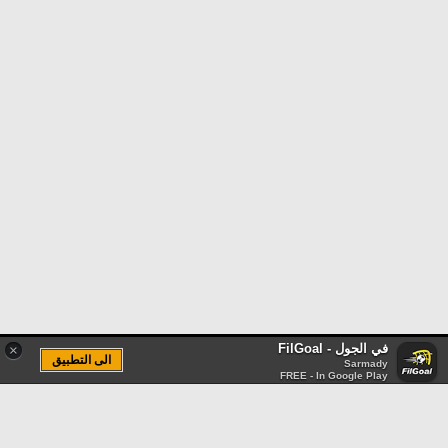
في الجول - FilGoal
×
الى التطبيق
Sarmady
FREE - In Google Play