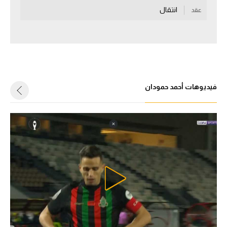
انتقال
عقد
سعودي في الجول
الدوري الإنجليزي
الدوري الإسباني
دوري أبطال أوروبا
فيديوهات أحمد حمودان
القسم الثاني
رياضات أخرى
أمم إفريقيا
كرة السلة الأمريكية
كرة سلة
كرة يد
كرة طائرة