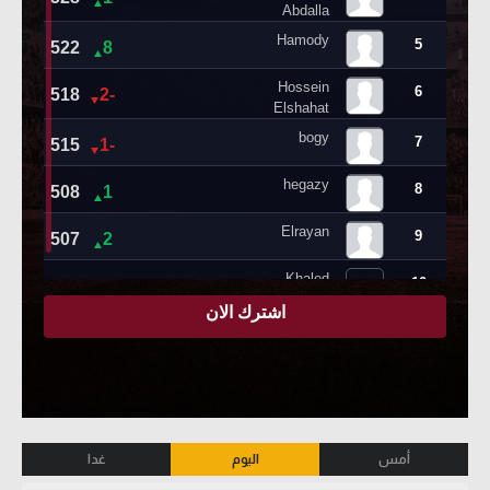
أمس
اليوم
غدا