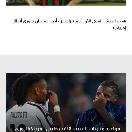
الوطن العربي
في المونديال
هدف الجيش الملكي الأول ضد بيراميدز - أحمد حمودان (دوري أبطال
إفريقيا)
رياضة نسائية
آسيا
أمريكا
ركن الألعاب
أقسام خاصة
Gamers
ميركاتو
تحقيق في الجول
مواعيد مباريات السبت 8 أغسطس - فرينكفاروزي
تقرير في الجول