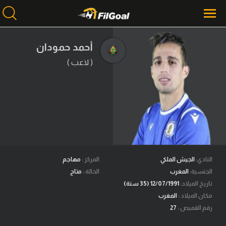
أحمد حمودان
( لاعب )
محتوى إخباري
الرئيسية
أخبار
مباريات
ميركاتو
فانتازي في الجول
النادي:
الجيش الملكي
المركز :
مهاجم
الجنسية:
المغرب
الحالة :
متاح
مسابقة التوقعات
تاريخ الميلاد:
12/07/1991 (35 سنة)
مكان الميلاد :
المغرب
فيديوهات
رقم القميص :
27
عدسات