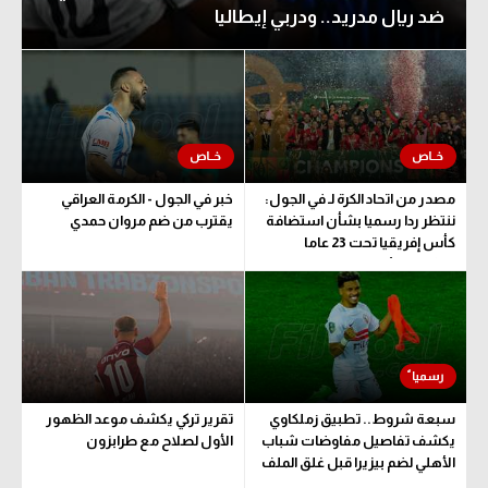
ضد ريال مدريد.. ودربي إيطاليا
تحليل في الجول
حكايات في الجول
كويز في الجول
فيديو في الجول
مصدر من اتحاد الكرة لـ في الجول:
خبر في الجول - الكرمة العراقي
ننتظر ردا رسميا بشأن استضافة
يقترب من ضم مروان حمدي
كأس إفريقيا تحت 23 عاما
المؤهلة للأولمبياد
سبعة شروط.. تطبيق زملكاوي
تقرير تركي يكشف موعد الظهور
يكشف تفاصيل مفاوضات شباب
الأول لصلاح مع طرابزون
الأهلي لضم بيزيرا قبل غلق الملف