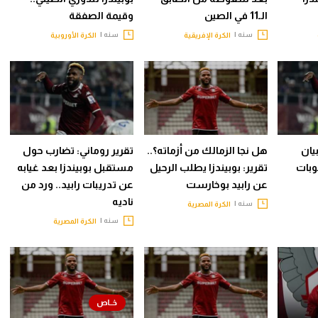
الـ11 في الصين
وقيمة الصفقة
سنه |
سنه |
الكرة الإفريقية
الكرة الأوروبية
يان
هل نجا الزمالك من أزماته؟..
تقرير روماني: تضارب حول
بات
تقرير: بوبيندزا يطلب الرحيل
مستقبل بوبيندزا بعد غيابه
عن رابيد بوخارست
عن تدريبات رابيد.. ورد من
ناديه
سنه |
الكرة المصرية
سنه |
الكرة المصرية