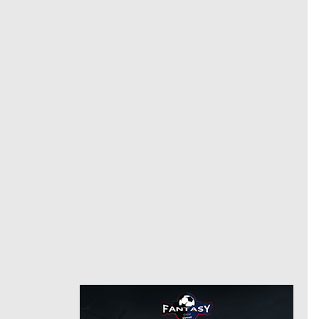
9/13/2024
من
1/31/2025
حتى
لاعب حر