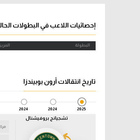
آراء حرة
الدوري ا
ركن الألعاب
دوري أبطا
إحصائيات اللاعب في البطولات الحال
دوري أبطا
البطولة
الفري
كل البطولات
تاريخ انتقالات أرون بوبيندزا
2024
2024
2025
تشجيانج بروفيشنال
مركز