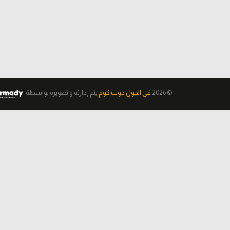
© 2026
فى الجول دوت كوم
يتم إدارته و تطويره
بواسطة