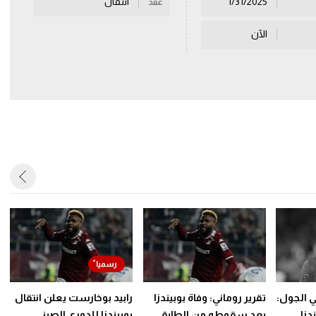
1/31/2025
انتقال
عقد
الآن
ي الجول:
تقرير روماني: وفاة بوبيندزا
رابيد بوخارست يعلن انتقال
دزا
بعد سقوطه من الطابق
بوبيندزا للدوري الصيني..