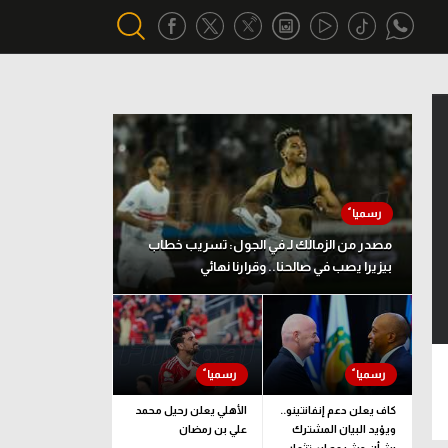
أقسام خاصة
Gamers
يكية
ميركاتو
تحقيق في الجول
مصدر من الزمالك لـ في الجول: تسريب خطاب
بيزيرا يصب في صالحنا.. وقرارنا نهائي
تقرير في الجول
تحليل في الجول
حكايات في الجول
كويز في الجول
كاف يعلن دعم إنفانتينو..
الأهلي يعلن رحيل محمد
ويؤيد البيان المشترك
علي بن رمضان
فيديو في الجول