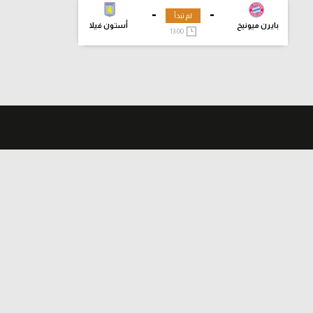
-
-
لم تبدأ
بايرن ميونيخ
أستون فيلا
13:00