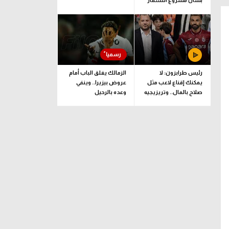
بشأن مشروع استثمار
فيفا
رئيس طرابزون: لا
الزمالك يغلق الباب أمام
يمكنك إقناع لاعب مثل
عروض بيزيرا.. وينفي
صلاح بالمال.. وتريزيجيه
وعده بالرحيل
لعب دورا إيجابيا
رابيد بوخارست
مهاجم
مركز