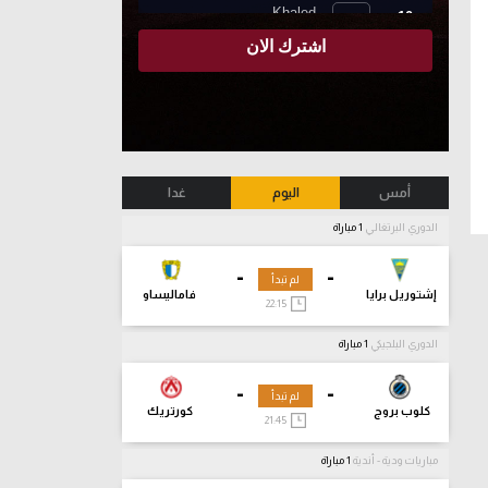
أمس
اليوم
غدا
الدوري البرتغالي
1 مباراة
-
-
لم تبدأ
إشتوريل برايا
فاماليساو
22:15
الدوري البلجيكي
1 مباراة
-
-
لم تبدأ
كلوب بروج
كورتريك
21:45
مباريات ودية - أندية
1 مباراة