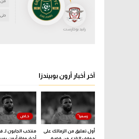
من
حتى
رابيد بوخارست
آخر أخبار أرون بوبيندزا
أول تعليق من الزمالك على
منتخب الجابون لـ ف
موقف النادي من قضية
أخبار وفاة أرون بوبين