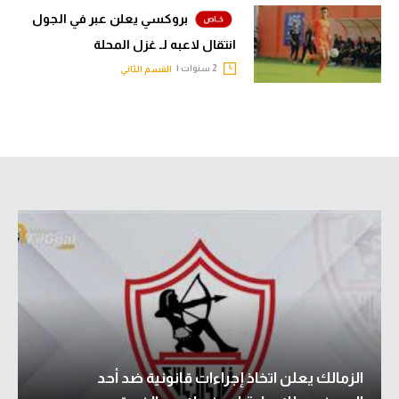
الوطن العربي
بروكسي يعلن عبر في الجول
انتقال لاعبه لـ غزل المحلة
في المونديال
2 سنوات |
القسم الثاني
رياضة نسائية
آسيا
أمريكا
ركن الألعاب
أقسام خاصة
Gamers
ميركاتو
تحقيق في الجول
الزمالك يعلن اتخاذ إجراءات قانونية ضد أحد
تقرير في الجول