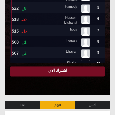
أمس
اليوم
غدا