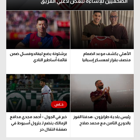
الصحفيين للإساءة لبعض لاعبي الفريق
تحليل في الجول
حكايات في الجول
كويز في الجول
فيديو في الجول
الأهلي يكشف موعد انضمام
برشلونة يضع ليفاندوفسكي ضمن
منصف بقرار لمعسكر إسبانيا
قائمة أساطير النادي
رئيس بلدية طرابزون: هدفنا الفوز
خبر في الجول – أحمد مجدي مدافع
بالدوري الثامن مع محمد صلاح
الزمالك ينضم لـ بترول أسيوط في
صفقة انتقال حر