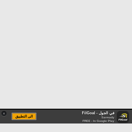
في الجول - FilGoal
×
الى التطبيق
Sarmady
FREE - In Google Play