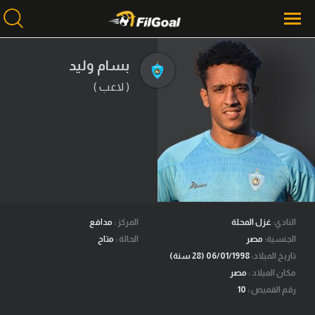
بسام وليد
( لاعب )
محتوى إخباري
الرئيسية
أخبار
مباريات
ميركاتو
فانتازي في الجول
النادي:
غزل المحلة
المركز :
مدافع
الجنسية:
مصر
الحالة :
متاح
مسابقة التوقعات
تاريخ الميلاد:
06/01/1998 (28 سنة)
مكان الميلاد :
مصر
فيديوهات
رقم القميص :
10
عدسات