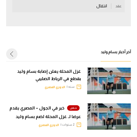
انتقال
عقد
سعودي في الجول
الدوري الإنجليزي
الدوري الإسباني
دوري أبطال أوروبا
آخر أخبار بسام وليد
القسم الثاني
رياضات أخرى
غزل المحلة يعلن إصابة بسام وليد
بقطع في الرباط الصليبي
أمم إفريقيا
سنه |
الدوري المصري
كرة السلة الأمريكية
كرة سلة
خبر في الجول – المصري يقدم
عرضا لـ غزل المحلة لضم بسام وليد
كرة يد
2 سنوات |
الدوري المصري
كرة طائرة