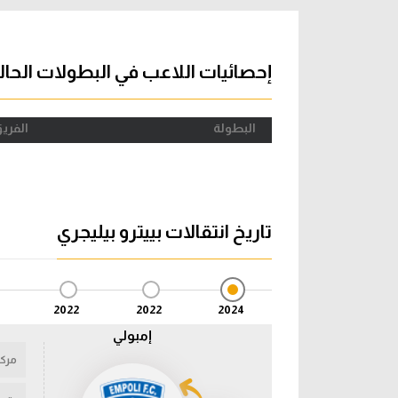
آراء حرة
الدوري ا
ركن الألعاب
دوري أبطا
إحصائيات اللاعب في البطولات الحال
دوري أبطا
البطولة
الفري
كل البطولات
تاريخ انتقالات بييترو بيليجري
2022
2022
2024
إمبولي
مركز