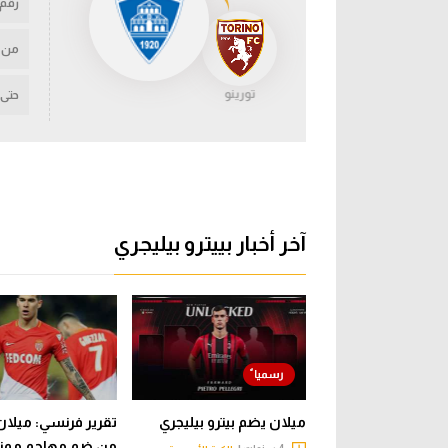
رقم
من
تورينو
حتى
آخر أخبار بييترو بيليجري
ميلان يضم بيترو بيليجري
تقرير فرنسي: ميلان
من ضم مهاجم موناك
4 سنوات |