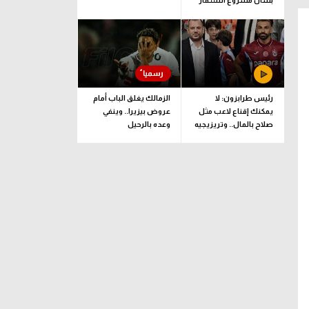
بشأن مشروع استثمار
فيفا
رئيس طرابزون: لا
الزمالك يغلق الباب أمام
يمكنك إقناع لاعب مثل
عروض بيزيرا.. وينفي
صلاح بالمال.. وتريزيجيه
وعده بالرحيل
لعب دورا إيجابيا
تورينو
مهاجم
مركز