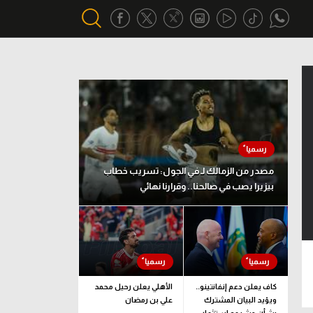
أقسام خاصة
Gamers
يكية
ميركاتو
تحقيق في الجول
مصدر من الزمالك لـ في الجول: تسريب خطاب
بيزيرا يصب في صالحنا.. وقرارنا نهائي
تقرير في الجول
تحليل في الجول
حكايات في الجول
كويز في الجول
كاف يعلن دعم إنفانتينو..
الأهلي يعلن رحيل محمد
ويؤيد البيان المشترك
علي بن رمضان
فيديو في الجول