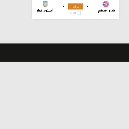
-
-
لم تبدأ
بايرن ميونيخ
أستون فيلا
13:00