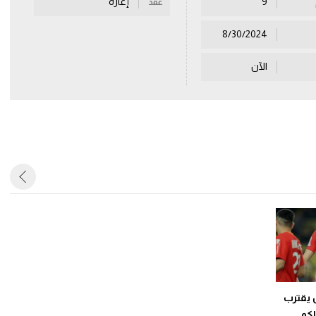
9
إعارة
عقد
8/30/2024
الآن
 يقترب
و..