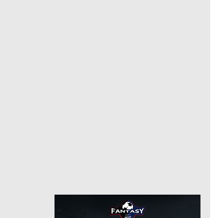
11
رقم
6/30/2022
من
8/29/2024
موناكو
حتى