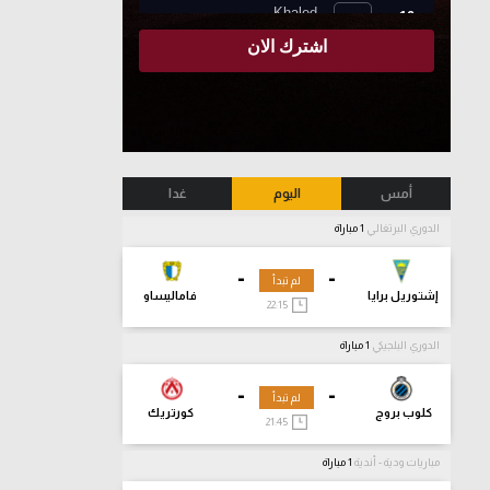
أمس
اليوم
غدا
الدوري البرتغالي
1 مباراة
-
-
لم تبدأ
إشتوريل برايا
فاماليساو
22:15
الدوري البلجيكي
1 مباراة
-
-
لم تبدأ
كلوب بروج
كورتريك
21:45
مباريات ودية - أندية
1 مباراة