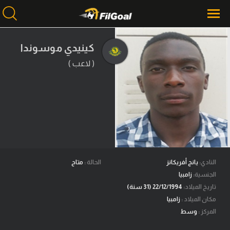
كينيدي موسوندا
( لاعب )
محتوى إخباري
الرئيسية
أخبار
مباريات
ميركاتو
فانتازي في الجول
النادي:
يانج أفريكانز
الحالة :
متاح
الجنسية:
زامبيا
مسابقة التوقعات
تاريخ الميلاد:
22/12/1994 (31 سنة)
مكان الميلاد :
زامبيا
فيديوهات
المركز :
وسط
عدسات