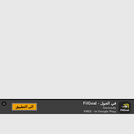
في الجول - FilGoal
×
الى التطبيق
Sarmady
FREE - In Google Play