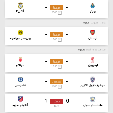
-
-
لم تبدأ
بورتو
ألفيركا
20:00
كأس الإمارات
1 مباراة
-
-
لم تبدأ
أرسنال
بوروسيا دورتموند
16:00
مباريات ودية - أندية
3 مباراة
-
-
لم تبدأ
ليفربول
موناكو
16:30
-
-
بعد قليل
جوهور دارول تاكزيم
تشيلسي
15:00
1
0
مباشر
مانشستر سيتي
أتلتيكو مدريد
45
+00