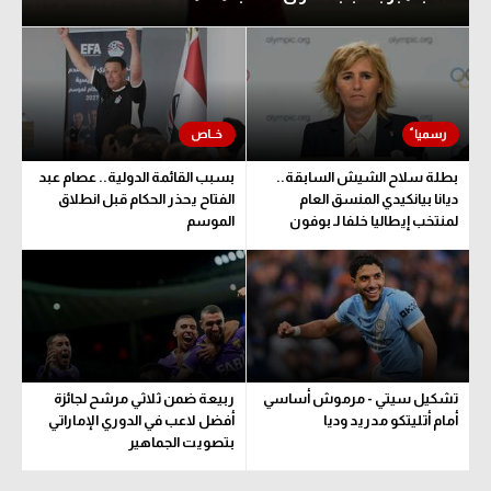
تحليل في الجول
حكايات في الجول
كويز في الجول
فيديو في الجول
بطلة سلاح الشيش السابقة..
بسبب القائمة الدولية.. عصام عبد
ديانا بيانكيدي المنسق العام
الفتاح يحذر الحكام قبل انطلاق
لمنتخب إيطاليا خلفا لـ بوفون
الموسم
تشكيل سيتي - مرموش أساسي
ربيعة ضمن ثلاثي مرشح لجائزة
أمام أتليتكو مدريد وديا
أفضل لاعب في الدوري الإماراتي
بتصويت الجماهير