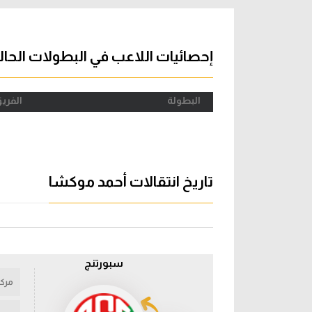
آراء حرة
الدوري ا
ركن الألعاب
دوري أبطا
إحصائيات اللاعب في البطولات الحال
دوري أبطا
البطولة
الفري
كل البطولات
تاريخ انتقالات أحمد موكشا
سبورتنج
مركز