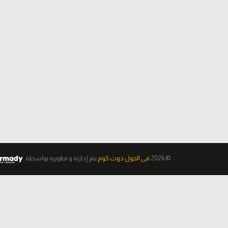
© 2026
فى الجول دوت كوم
يتم إدارته و تطويره
بواسطة