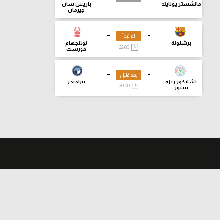
مانشستر يونايتد
باريس سان
جيرمان
-
-
لم تبدأ
برشلونة
نوتنجهام
22:00
فورست
-
-
بعد قليل
تشايكور ريزه
بيراميدز
20:00
سبور