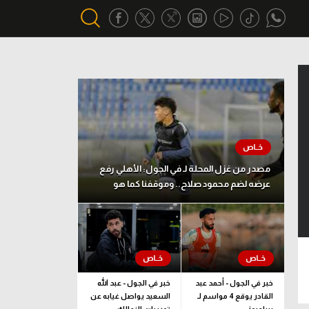
أقسام خاصة
Gamers
يكية
ميركاتو
تحقيق في الجول
مصدر من غزل المحلة لـ في الجول: الأهلي رفع
عرضه لضم محمود صلاح.. وموقفنا كما هو
تقرير في الجول
تحليل في الجول
حكايات في الجول
كويز في الجول
خبر في الجول - أحمد عبد
خبر في الجول - عبد الله
القادر يوقع 4 مواسم لـ
السعيد يواصل غيابه عن
فيديو في الجول