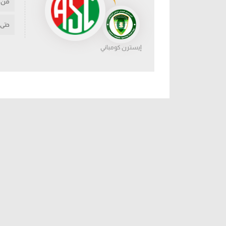
من
حتى
إيسترن كومباني