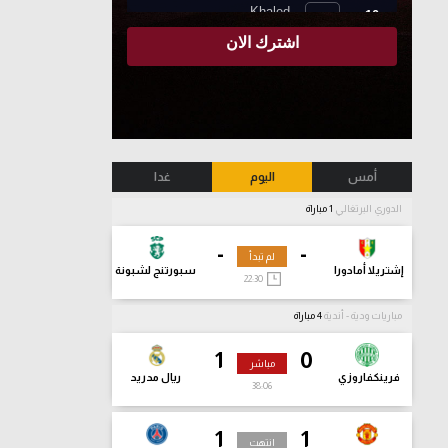
أمس
اليوم
غدا
الدوري البرتغالي
1 مباراة
-
-
لم تبدأ
إشتريلا أمادورا
سبورتنج لشبونة
22:30
مباريات ودية - أندية
4 مباراة
1
0
مباشر
فرينكفاروزي
ريال مدريد
38:07
1
1
انتهت