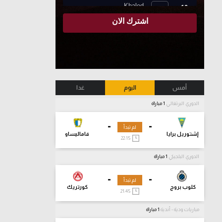
أمس
اليوم
غدا
الدوري البرتغالي
1 مباراة
-
-
لم تبدأ
إشتوريل برايا
فاماليساو
22:15
الدوري البلجيكي
1 مباراة
-
-
لم تبدأ
كلوب بروج
كورتريك
21:45
مباريات ودية - أندية
1 مباراة