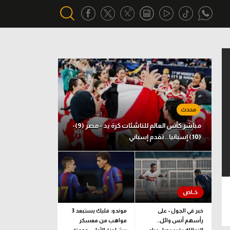
أقسام خاصة
Gamers
يكية
ميركاتو
تحقيق في الجول
مباشر كأس العالم للناشئات كرة يد - مصر (9)-
(10) إسبانيا.. تقدم إسباني
تقرير في الجول
تحليل في الجول
حكايات في الجول
كويز في الجول
خبر في الجول - على
موندو: فليك يستبعد 3
رأسهم أنس وائل..
مواهب من معسكر
فيديو في الجول