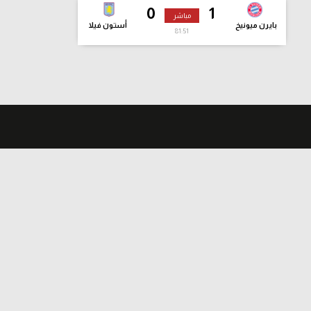
0
1
مباشر
بايرن ميونيخ
أستون فيلا
81:52