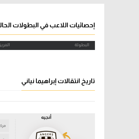
آراء حرة
الدوري ا
ركن الألعاب
دوري أبطا
إحصائيات اللاعب في البطولات الحال
دوري أبطا
البطولة
الفري
كل البطولات
تاريخ انتقالات إبراهيما نياني
أنجيه
مركز