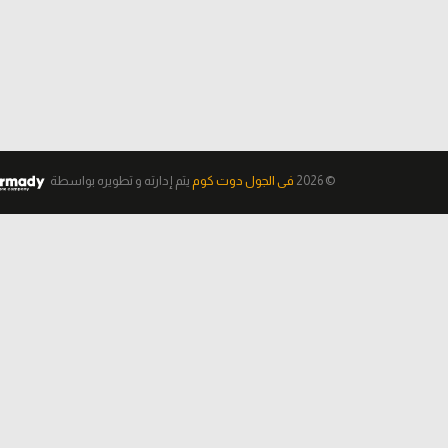
© 2026
فى الجول دوت كوم
يتم إدارته و تطويره
بواسطة