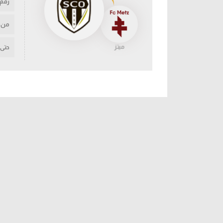
رقم
من
ميتز
حتى