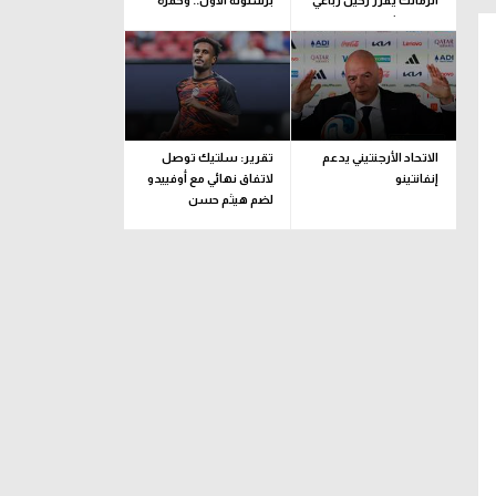
الزمالك يقرر رحيل رباعي
برشلونة الأول.. وحمزة
فريق الشباب
عبد الكريم مستمر
الاتحاد الأرجنتيني يدعم
تقرير: سلتيك توصل
إنفانتينو
لاتفاق نهائي مع أوفييدو
لضم هيثم حسن
ميتز
مهاجم
مركز