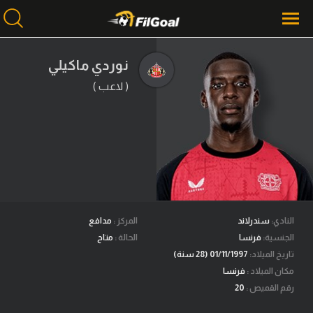
نوردي ماكيلي
( لاعب )
محتوى إخباري
الرئيسية
أخبار
مباريات
ميركاتو
فانتازي في الجول
النادي:
سندرلاند
المركز :
مدافع
الجنسية:
فرنسا
الحالة :
متاح
مسابقة التوقعات
تاريخ الميلاد:
01/11/1997 (28 سنة)
مكان الميلاد :
فرنسا
فيديوهات
رقم القميص :
20
عدسات