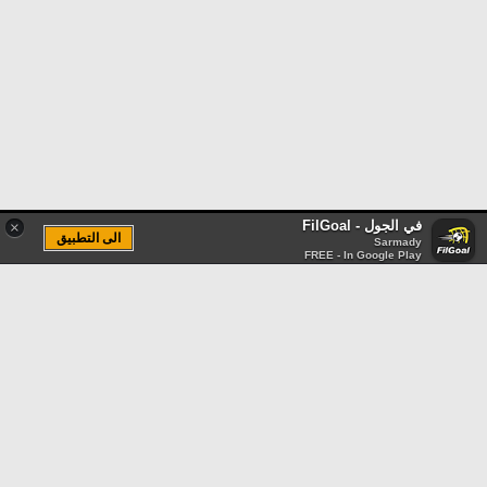
في الجول - FilGoal
×
الى التطبيق
Sarmady
FREE - In Google Play