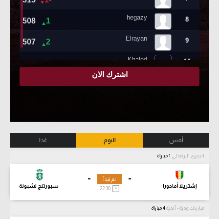
أمس
اليوم
غدا
الدوري البرتغالي
1 مباراة
-
-
لم تبدأ
إشتريلا أمادورا
سبورتنج لشبونة
22:30
مباريات ودية - أندية
4 مباراة