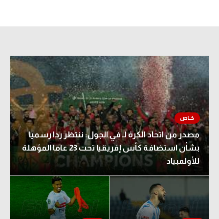
تحليل في الجول
حكايات في الجول
كويز في الجول
فيديو في الجول
مصدر من اتحاد الكرة لـ في الجول: ننتظر ردا رسميا
بشأن استضافة كأس إفريقيا تحت 23 عاما المؤهلة
للأولمبياد