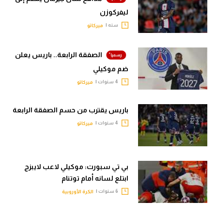
الوطن العربي
ليفركوزن
سنه |
ميركاتو
في المونديال
رياضة نسائية
الصفقة الرابعة.. باريس يعلن
آسيا
ضم موكيلي
4 سنوات |
ميركاتو
أمريكا
ركن الألعاب
باريس يقترب من حسم الصفقة الرابعة
4 سنوات |
ميركاتو
أقسام خاصة
Gamers
بي تي سبورت: موكيلي لاعب لايبزج
ميركاتو
ابتلع لسانه أمام توتنام
تحقيق في الجول
6 سنوات |
الكرة الأوروبية
تقرير في الجول