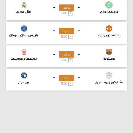
-
-
لم تبدأ
فرينكفاروزي
ريال مدريد
20:00
-
-
لم تبدأ
مانشستر يونايتد
باريس سان جيرمان
18:00
-
-
لم تبدأ
برشلونة
نوتنجهام فورست
22:00
-
-
لم تبدأ
تشايكور ريزه سبور
بيراميدز
15:00