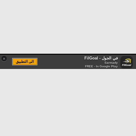
في الجول - FilGoal
×
الى التطبيق
Sarmady
FREE - In Google Play