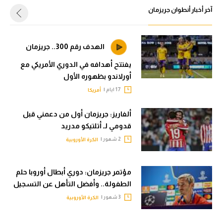
الوطن العربي
آخر أخبار أنطوان جريزمان
في المونديال
الهدف رقم 300.. جريزمان
رياضة نسائية
يفتتح أهدافه في الدوري الأمريكي مع
آسيا
أورلاندو بظهوره الأول
أمريكا
17 ايام |
أمريكا
ركن الألعاب
ألفاريز: جريزمان أول من دعمني قبل
قدومي لـ أتلتيكو مدريد
2 شهور |
الكرة الأوروبية
أقسام خاصة
Gamers
مؤتمر جريزمان: دوري أبطال أوروبا حلم
ميركاتو
الطفولة.. وأفضل التأهل عن التسجيل
تحقيق في الجول
3 شهور |
الكرة الأوروبية
تقرير في الجول