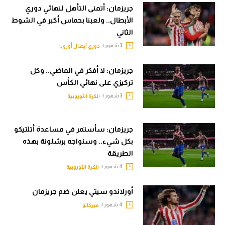
جريزمان: أتمنى التأهل لنهائي دوري
تحليل في الجول
الأبطال.. ولعبنا بحماس أكبر في الشوط
الثاني
حكايات في الجول
3 شهور |
دوري أبطال أوروبا
كويز في الجول
جريزمان: لا أفكر في الماضي.. وكل
فيديو في الجول
تركيزي على نهائي الكأس
3 شهور |
الكرة الأوروبية
جريزمان: سأستمر في مساعدة أتلتيكو
بكل شيء.. وسنواجه برشلونة بهذه
الطريقة
4 شهور |
الكرة الأوروبية
أورلاندو سيتي يعلن ضم جريزمان
4 شهور |
ميركاتو