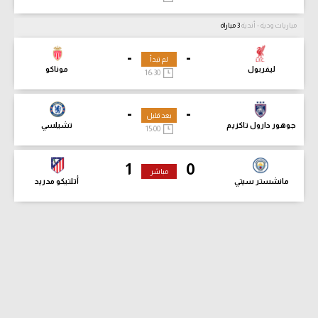
مباريات ودية - أندية
3 مباراة
-
-
لم تبدأ
ليفربول
موناكو
16:30
-
-
بعد قليل
جوهور دارول تاكزيم
تشيلسي
15:00
1
0
مباشر
مانشستر سيتي
أتلتيكو مدريد