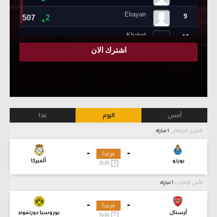
أمس
اليوم
غدا
الدوري البرتغالي
1 مباراة
-
-
لم تبدأ
بورتو
ألفيركا
20:00
كأس الإمارات
1 مباراة
-
-
لم تبدأ
أرسنال
بوروسيا دورتموند
16:00