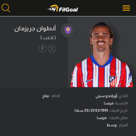
أنطوان جريزمان
( لاعب )
محتوى إخباري
الرئيسية
أخبار
مباريات
ميركاتو
فانتازي في الجول
النادي:
أورلاندو سيتي
الحالة :
متاح
الجنسية:
فرنسا
مسابقة التوقعات
تاريخ الميلاد:
21/03/1991 (35 سنة)
مكان الميلاد :
فرنسا
فيديوهات
المركز :
وسط
عدسات