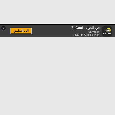
في الجول - FilGoal
×
الى التطبيق
Sarmady
FREE - In Google Play