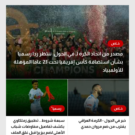
الوطن العربي
في المونديال
رياضة نسائية
آسيا
مصدر من اتحاد الكرة لـ في الجول: ننتظر ردا رسميا
أمريكا
بشأن استضافة كأس إفريقيا تحت 23 عاما المؤهلة
ركن الألعاب
للأولمبياد
أقسام خاصة
Gamers
ميركاتو
تحقيق في الجول
خبر في الجول - الكرمة العراقي
سبعة شروط.. تطبيق زملكاوي
يقترب من ضم مروان حمدي
يكشف تفاصيل مفاوضات شباب
تقرير في الجول
الأهلي لضم بيزيرا قبل غلق الملف