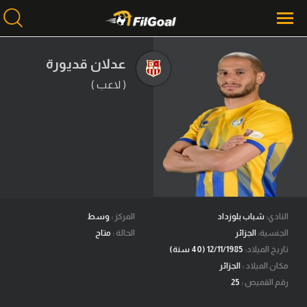
عدلان قديورة
( لاعب )
محتوى إخباري
الرئيسية
أخبار
مباريات
ميركاتو
فانتازي في الجول
النادي:
شباب بلوزداد
المركز :
وسط
الجنسية:
الجزائر
الحالة :
متاح
مسابقة التوقعات
تاريخ الميلاد:
12/11/1985 (40 سنة)
مكان الميلاد :
الجزائر
فيديوهات
رقم القميص :
25
عدسات