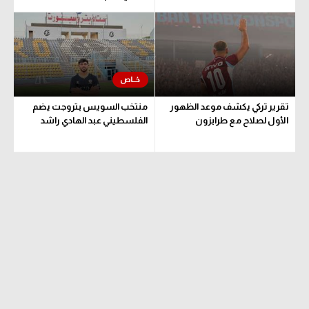
تحليل في الجول
حكايات في الجول
كويز في الجول
فيديو في الجول
تقرير تركي يكشف موعد الظهور
منتخب السويس بتروجت يضم
الأول لصلاح مع طرابزون
الفلسطيني عبد الهادي راشد