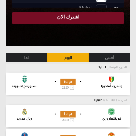
أمس
اليوم
غدا
الدوري البرتغالي
1 مباراة
-
-
لم تبدأ
إشتريلا أمادورا
سبورتنج لشبونة
22:30
مباريات ودية - أندية
4 مباراة
-
-
لم تبدأ
فرينكفاروزي
ريال مدريد
20:00