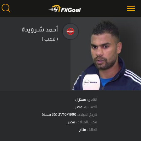
أحمد شرويدة
( لاعب )
محتوى إخباري
الرئيسية
أخبار
مباريات
ميركاتو
فانتازي في الجول
النادي:
معتزل
الجنسية:
مصر
مسابقة التوقعات
تاريخ الميلاد:
21/10/1990 (35 سنة)
مكان الميلاد :
مصر
فيديوهات
الحالة :
متاح
عدسات