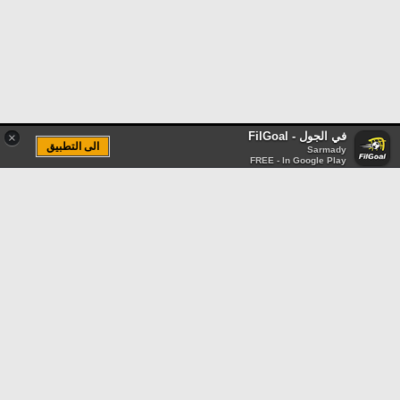
في الجول - FilGoal
×
الى التطبيق
Sarmady
FREE - In Google Play