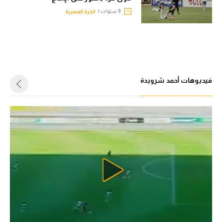
الوطن العربي
9 سنوات |
الكرة المصرية
في المونديال
رياضة نسائية
آسيا
فيديوهات أحمد شرويدة
أمريكا
ركن الألعاب
أقسام خاصة
Gamers
ميركاتو
تحقيق في الجول
تقرير في الجول