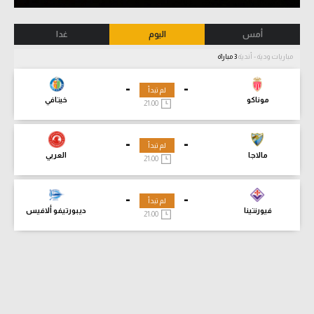
أمس
اليوم
غدا
مباريات ودية - أندية
3 مباراة
-
-
لم تبدأ
موناكو
خيتافي
21:00
-
-
لم تبدأ
مالاجا
العربي
21:00
-
-
لم تبدأ
فيورنتينا
ديبورتيفو ألافيس
21:00