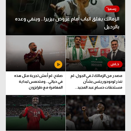
الزمالك يغلق الباب أمام عروض بيزيرا.. وينفي وعده
بالرحيل
مصدر من الزمالك لـ في الجول: لم
صلاح: لم أعش تجربة مثل هذه
ننذر لودوجوريتس بشأن
في حياتي.. ومتحمس لبداية
مستحقات حسام عبد المجيد..
المغامرة مع طرابزون
وهذا الموعد المتفق عليه