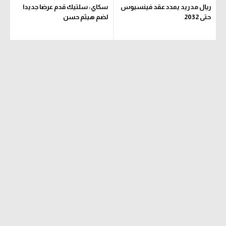
ريال مدريد يمدد عقد فينسيوس
سكاي: سلتيك قدم عرضا جديدا
حتى 2032
لضم هيثم حسن