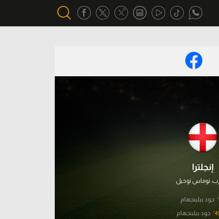
أقسام خاصة
Gamers
يكية
ميركاتو
تحقيق في الجول
تقرير في الجول
تحليل في الجول
إنجلترا
حكايات في الجول
رب:
توماس توخيل
كويز في الجول
جود بيلينجهام
جود بيلينجهام
فيديو في الجول