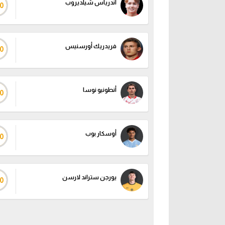
أندرياس شيلديروب
0
فريدريك أورسنيس
0
أنطونيو نوسا
0
أوسكار بوب
0
يورجن ستراند لارسن
0