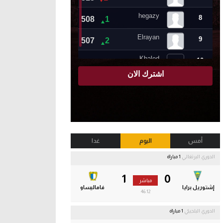
أمس
اليوم
غدا
الدوري البرتغالي
1 مباراة
1
0
مباشر
إشتوريل برايا
فاماليساو
46:13
الدوري البلجيكي
1 مباراة