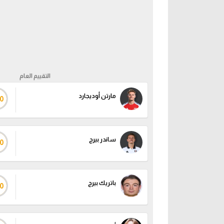
التقييم العام
مارتن أوديجارد
0
ساندر بيرج
0
باتريك بيرج
0