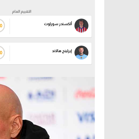
التقييم العام
ألكسندر سورلوث
0
إيرلينج هالاند
0