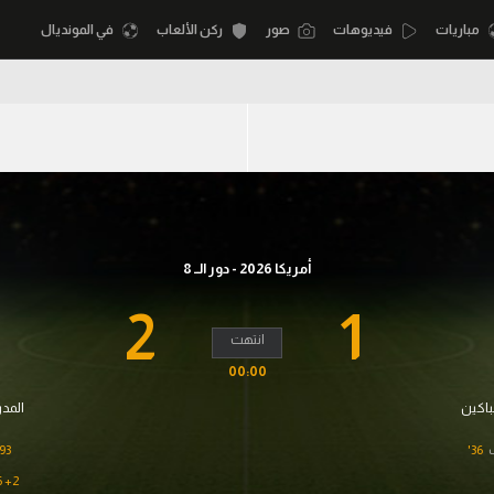
مباريات
فيديوهات
صور
ركن الألعاب
في المونديال
أقسام
أمم إفريقيا
الكرة المصرية
كرة السلة الأمر
الدوري المصري
لمصري
كرة سلة
الكرة الأوروبية
أمريكا 2026 - دور الــ 8
نجليزي الممتاز
كرة يد
الكرة الإفريقية
2
1
إسباني
كرة طائرة
انتهت
منتخب مصر
00:00
إيطالي
الوطن العربي
سعودي في الجول
اكين
المد
في المونديال
لماني
الدوري الإنجليزي
93'
36'
رياضة نسائية
لفرنسي
الدوري الإسباني
2+ 45'