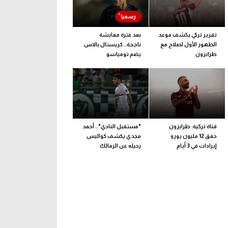
تقرير تركي يكشف موعد
بعد فترة معايشة
الظهور الأول لصلاح مع
ناجحة.. كريستال بالاس
طرابزون
يضم تومياسو
قناة تركية: طرابزون
"مستقبل النادي".. أحمد
حقق 12 مليون يورو
مجدي يكشف كواليس
إيرادات في 3 أيام
رحيله عن الزمالك