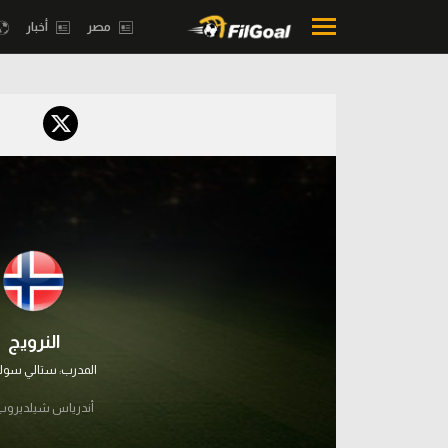
مصر
أخبار
محتوى إخباري
بطولات
الرئيسية
أمريكا 2026
أخبار
الدوري ا
مباريات
الدوري الإ
ميركاتو
الدوري ال
فانتازي في الجول
النرويج
الدوري ال
مسابقة التوقعات
المدرب:
ستالي سولب
الدوري الأ
فيديوهات
أندرياس شيلديروب
الدوري ا
عدسات