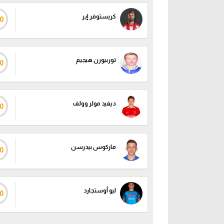
كريستوفر إير
0
توربيورن هيجيم
0
ديفيد مولر وولف
0
ماركوس بيدرسن
0
ليو أوستجارد
0