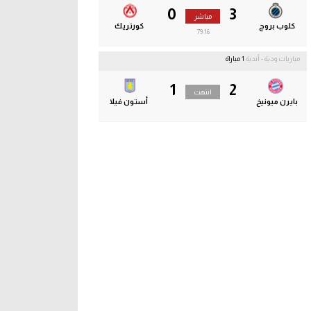
0
3
مباشر
كلوب بروج
كورتريك
79:17
مباريات ودية - أندية
1 مباراة
1
2
انتهت
بايرن ميونيخ
أستون فيلا