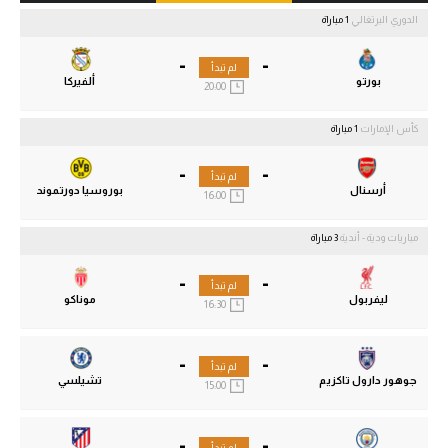
الدوري البرتغالي
1 مباراة
-
-
لم تبدأ
بورتو
ألفيركا
20:00
كأس الإمارات
1 مباراة
-
-
لم تبدأ
أرسنال
بوروسيا دورتموند
16:00
مباريات ودية - أندية
3 مباراة
-
-
لم تبدأ
ليفربول
موناكو
16:30
-
-
لم تبدأ
جوهور دارول تاكزيم
تشيلسي
15:00
-
-
لم تبدأ