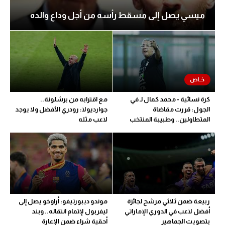
ميسي يصل إلى مسقط رأسه من أجل وداع والده
كرة نسائية - محمد كمال لـ في
مع اقترابه من برشلونة..
الجول: قررت مقاضاة
جوارديولا: رودري الأفضل ولا يوجد
المتطاولين.. وطبيبة المنتخب
لاعب مثله
تحدد مدة اللعب
ربيعة ضمن ثلاثي مرشح لجائزة
موندو ديبورتيفو: أراوخو يصل إلى
أفضل لاعب في الدوري الإماراتي
ليفربول لإتمام انتقاله.. وبند
بتصويت الجماهير
أحقية شراء ضمن الإعارة