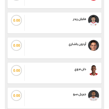
الوطن العربي
في المونديال
فابيان ريدر
0.00
رياضة نسائية
آسيا
أمريكا
أردون ياشاري
0.00
ركن الألعاب
دان ندوي
أقسام خاصة
0.00
Gamers
ميركاتو
جبريل سو
0.00
تحقيق في الجول
تقرير في الجول