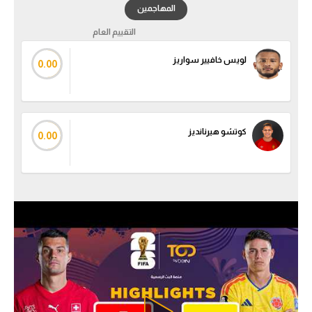
المهاجمين
التقييم العام
لويس خافيير سواريز
0.00
كوتشو هيرنانديز
0.00