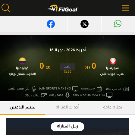
محتوى إخباري
الرئيسية
أمريكا 2026 - دور الـ 16
أخبار
0
0
انتهت
(3)
(4)
سويسرا
كولومبيا
مباريات
23:00
المدرب:
مورات ياكين
المدرب:
نيستور لورينزو
ميركاتو
بي سي بليس
beIN SPORTS MAX 2 HD
علي سعيد الكعبي
07 يوليه 2026 23:00
فانتازي في الجول
beIN SPORTS MAX 4 HD
محمد بركات
إيفان بارتون
نظرة عامة
أحداث المباراة
تقييم اللاعبين
مسابقة التوقعات
فيديوهات
رجل المباراة
عدسات