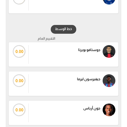
خط الوسط
التقييم العام
جوستافو بويرتا
0.00
جيفيرسون ليرما
0.00
جون أرياس
0.00