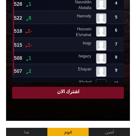
أمس
اليوم
غدا