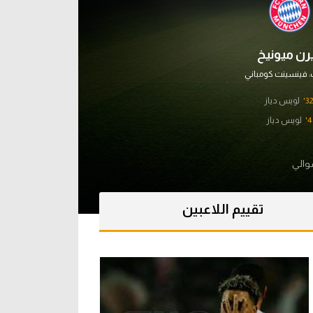
يرن ميونيخ
:
فينسينت كومباني
32'
لويس دياز
4'
لويس دياز
والي
تقييم اللاعبين