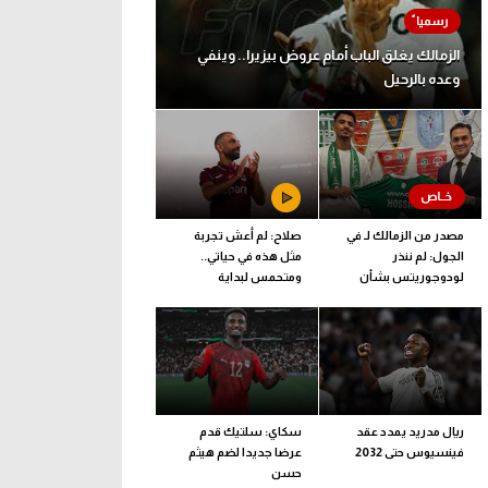
الزمالك يغلق الباب أمام عروض بيزيرا.. وينفي
وعده بالرحيل
مصدر من الزمالك لـ في
صلاح: لم أعش تجربة
الجول: لم ننذر
مثل هذه في حياتي..
لودوجوريتس بشأن
ومتحمس لبداية
مستحقات حسام عبد
المغامرة مع طرابزون
المجيد.. وهذا الموعد
المتفق عليه
ريال مدريد يمدد عقد
سكاي: سلتيك قدم
فينسيوس حتى 2032
عرضا جديدا لضم هيثم
حسن