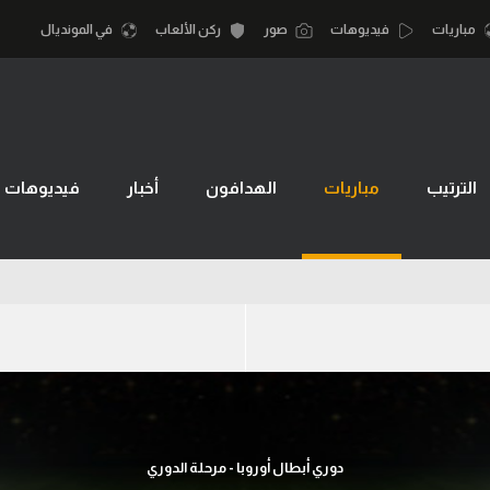
مباريات
فيديوهات
صور
ركن الألعاب
في المونديال
أقسام
أمم إفريقيا
الكرة المصرية
الترتيب
مباريات
الهدافون
أخبار
فيديوهات
كرة السلة الأمر
الدوري المصري
لمصري
كرة سلة
الكرة الأوروبية
نجليزي الممتاز
كرة يد
الكرة الإفريقية
إسباني
كرة طائرة
منتخب مصر
إيطالي
الوطن العربي
سعودي في الجول
في المونديال
لماني
الدوري الإنجليزي
رياضة نسائية
دوري أبطال أوروبا - مرحلة الدوري
لفرنسي
الدوري الإسباني