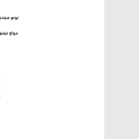
نونو ميندي
جواو نيفيز