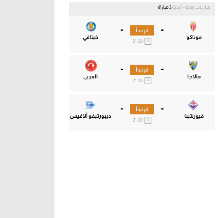
مباريات ودية - أندية
3 مباراة
-
-
لم تبدأ
موناكو
خيتافي
21:00
-
-
لم تبدأ
مالاجا
العربي
21:00
-
-
لم تبدأ
فيورنتينا
ديبورتيفو ألافيس
21:00