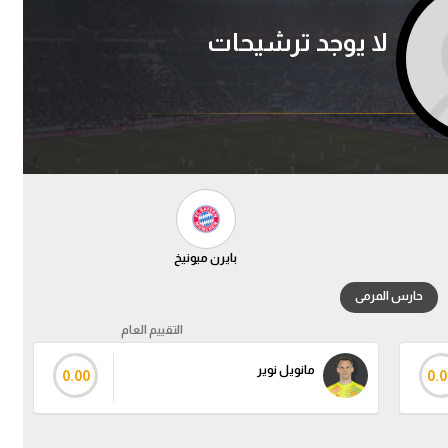
لا يوجد ترشيحات
بايرن ميونيخ
حارس المرمى
التقييم العام
مانويل نوير
0.00
0.0