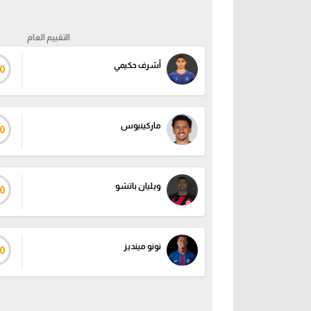
التقييم العام
أشرف حكيمي
0
ماركينيوس
0
ويليان باتشو
0
نونو مينديز
0