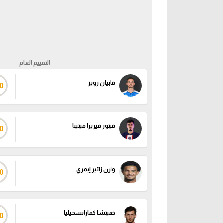
التقييم العام
فابيان رويز
0
فيتور فيريرا فيتينا
0
وارن زائير إيمري
0
خفيتشا كفاراتسخيليا
0