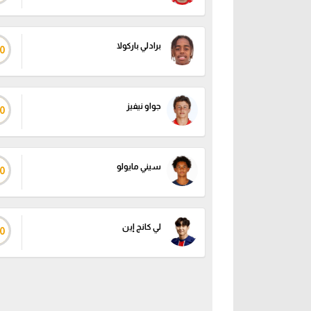
برادلي باركولا
0
جواو نيفيز
0
سيني مايولو
0
لي كانج إين
0