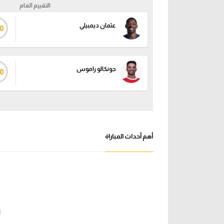
التقييم العام
عثمان ديمبيلي
0
جونكالو راموس
0
أهم أحداث المباراة