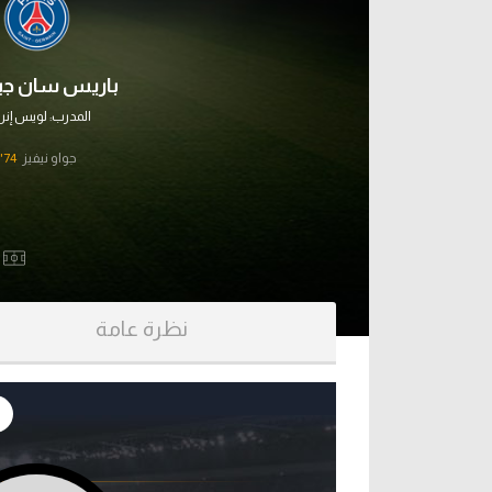
آراء حرة
الدوري ا
ركن الألعاب
باريس سان جي
دوري أبطا
المدرب:
لويس إنري
دوري أبطا
جواو نيفيز
74'
كل البطولات
نظرة عامة