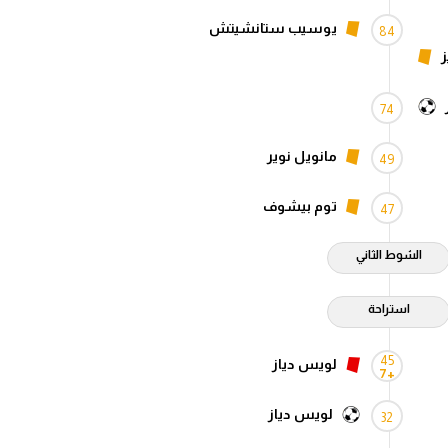
يوسيب ستانشيتش
84
ز
74
مانويل نوير
49
توم بيشوف
47
الشوط الثاني
استراحة
45
لويس دياز
+7
لويس دياز
32