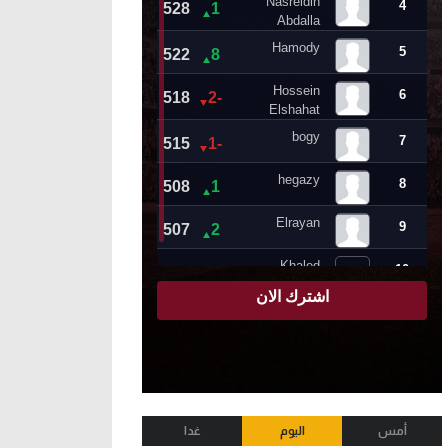
أمس
اليوم
غدا