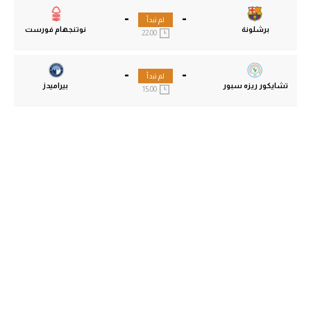
-
-
لم تبدأ
برشلونة
نوتنجهام فورست
22:00
-
-
لم تبدأ
تشايكور ريزه سبور
بيراميدز
15:00