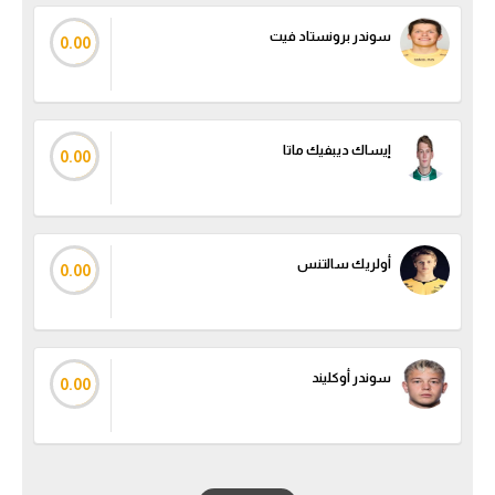
الوطن العربي
سوندر برونستاد فيت
0.00
في المونديال
رياضة نسائية
إيساك ديبفيك ماتا
آسيا
0.00
أمريكا
ركن الألعاب
أولريك سالتنس
0.00
أقسام خاصة
Gamers
سوندر أوكليند
0.00
ميركاتو
تحقيق في الجول
تقرير في الجول