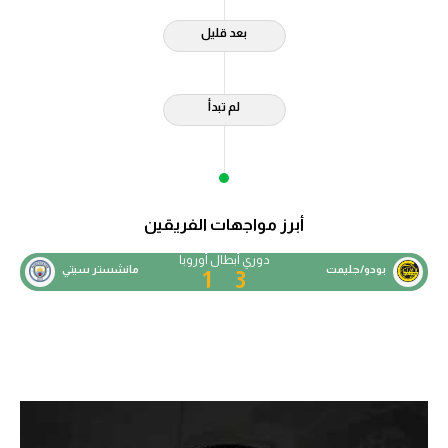
بعد قليل
لم تبدأ
أبرز مواجهات الفريقين
دوري أبطال أوروبا
بودو/جليمت
مانشستر سيتي
1
3