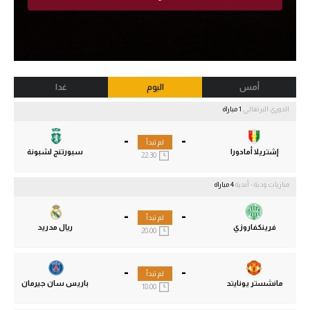
أمس
اليوم
غدا
الدوري البرتغالي
1 مباراة
-
-
لم تبدأ
إشتريلا أمادورا
سبورتنج لشبونة
22:30
مباريات ودية - أندية
4 مباراة
-
-
لم تبدأ
فرينكفاروزي
ريال مدريد
20:00
-
-
لم تبدأ
مانشستر يونايتد
باريس سان جيرمان
18:00