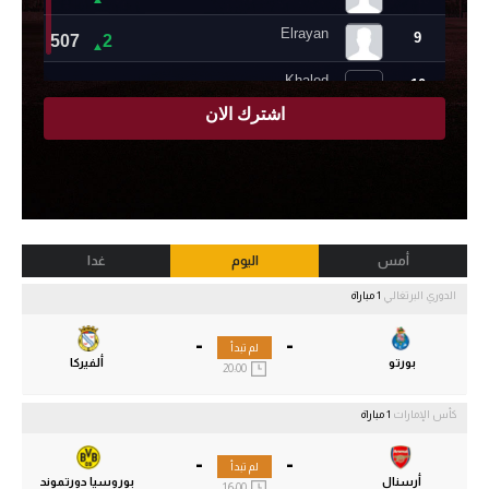
أمس
اليوم
غدا
الدوري البرتغالي
1 مباراة
-
-
لم تبدأ
بورتو
ألفيركا
20:00
كأس الإمارات
1 مباراة
-
-
لم تبدأ
أرسنال
بوروسيا دورتموند
16:00