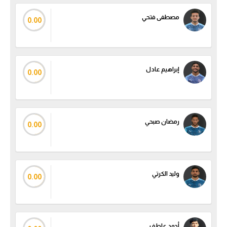
الوطن العربي
مصطفى فتحي
0.00
في المونديال
رياضة نسائية
إبراهيم عادل
آسيا
0.00
أمريكا
ركن الألعاب
رمضان صبحي
0.00
أقسام خاصة
Gamers
وليد الكرتي
0.00
ميركاتو
تحقيق في الجول
تقرير في الجول
أحمد عاطف