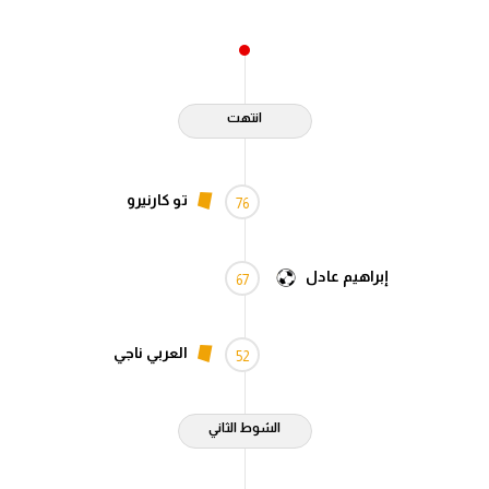
انتهت
تو كارنيرو
76
إبراهيم عادل
67
العربي ناجي
52
الشوط الثاني