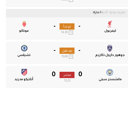
مباريات ودية - أندية
3 مباراة
-
-
لم تبدأ
ليفربول
موناكو
16:30
-
-
بعد قليل
جوهور دارول تاكزيم
تشيلسي
15:00
0
0
مباشر
مانشستر سيتي
أتلتيكو مدريد
13:24