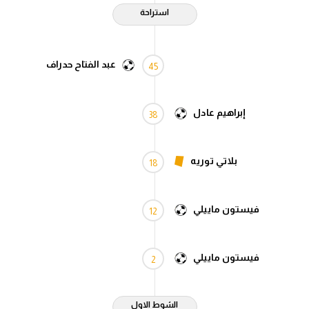
استراحة
عبد الفتاح حدراف
45
إبراهيم عادل
38
بلاتي توريه
18
فيستون ماييلي
12
فيستون ماييلي
2
الشوط الاول