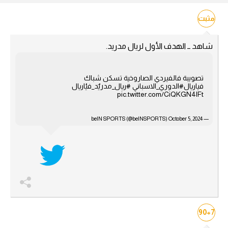
آراء حرة
مثبت
ركن الألعاب
شاهد ــ الهدف الأول لريال مدريد.
بطولات
تصويبة فالفيردي الصاروخية تسكن شباك
أمريكا 2026
فياريال
#الدوري_الاسباني
#ريال_مدريٌد_فيُاريال
pic.twitter.com/CiQKGN4lFt
الدوري المصري
October 5, 2024
— beIN SPORTS (@beINSPORTS)
الدوري الإنجليزي الممتاز
الدوري الإسباني
الدوري الإيطالي
الدوري الألماني
90+7
الدوري الفرنسي