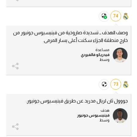
74
وصف الهدف ــ تسديدة صاروخية من فينيسيوس جونيور من
خارج منطقة الجزاء سكنت أعلى يسار المرمى.
مساعدة
فيدريكو فالفيردي
وسط
73
جووول ثان لريال مدريد عن طريق فينيسيوس جونيور.
هدف
فينيسيوس جونيور
وسط