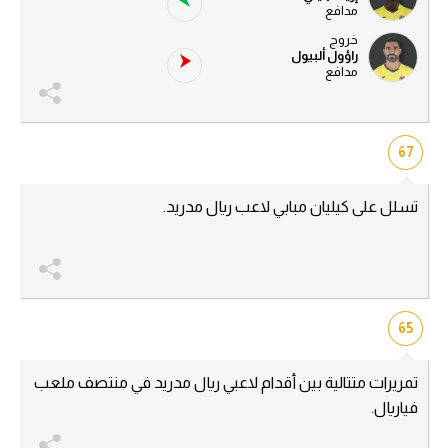
مدافع
خروج
راؤول ألبيول
مدافع
67
تسلل على كيليان مبابي لاعب ريال مدريد.
65
تمريرات متتالية بين أقدام لاعبي ريال مدريد في منتصف ملعب
فياريال.