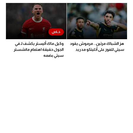
هز الشباك مرتين.. مرموش يقود
وكيل ماك أليستر يكشف لـ في
سيتي للفوز على أتليتكو مدريد
الجول حقيقة اهتمام مانشستر
سيتي بضمه