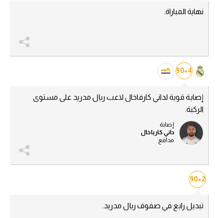
نهاية المباراة.
الدوري السعودي للمحترفين
دوري أبطال أوروبا
دوري أبطال إفريقيا
90+4
كل البطولات
إصابة قوية لداني كارفاخال لاعب ريال مدريد على مستوى
الركبة.
أقسام
إصابة
داني كارباخال
الكرة المصرية
مدافع
الدوري المصري
الكرة الأوروبية
90+2
الكرة الإفريقية
تبديل رابع في صفوف ريال مدريد.
منتخب مصر