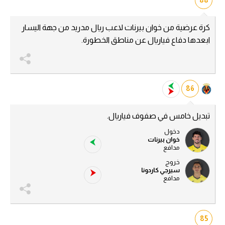
الوطن العربي
كرة عرضية من خوان بيرنات لاعب ريال مدريد من جهة اليسار
في المونديال
ابعدها دفاع فياريال عن مناطق الخطورة.
رياضة نسائية
آسيا
86
أمريكا
ركن الألعاب
تبديل خامس في صفوف فياريال.
دخول
خوان بيرنات
أقسام خاصة
مدافع
Gamers
خروج
سيرجي كاردونا
مدافع
ميركاتو
تحقيق في الجول
85
تقرير في الجول