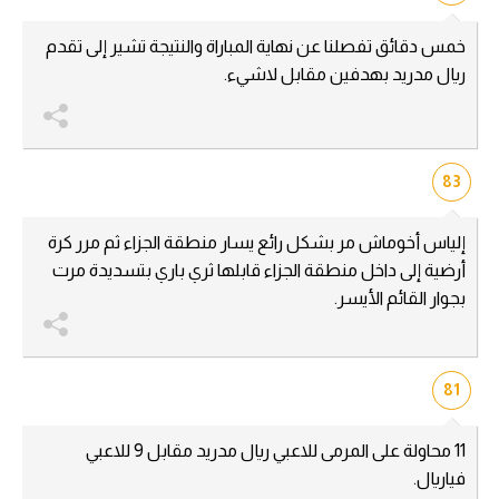
تحليل في الجول
خمس دقائق تفصلنا عن نهاية المباراة والنتيجة تشير إلى تقدم
ريال مدريد بهدفين مقابل لاشيء.
حكايات في الجول
كويز في الجول
فيديو في الجول
83
إلياس أخوماش مر بشكل رائع يسار منطقة الجزاء ثم مرر كرة
أرضية إلى داخل منطقة الجزاء قابلها ثري باري بتسديدة مرت
بجوار القائم الأيسر.
81
11 محاولة على المرمى للاعبي ريال مدريد مقابل 9 للاعبي
فياريال.