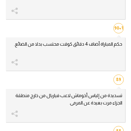
سعودي في الجول
الدوري الإنجليزي
90+1
الدوري الإسباني
دوري أبطال أوروبا
حكم المباراة أضاف 4 دقائق كوقت محتسب بدلا من الضائع.
القسم الثاني
رياضات أخرى
أمم إفريقيا
89
كرة السلة الأمريكية
تسديدة من إلياس أخوماش لاعب فياريال من خارج منطقة
كرة سلة
الجزاء مرت بعيدة عن المرمى.
كرة يد
كرة طائرة
88