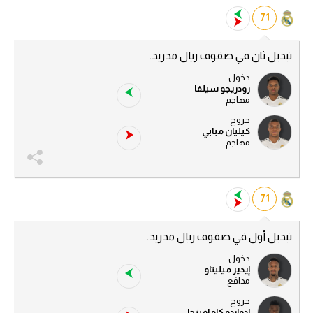
71
تبديل ثان في صفوف ريال مدريد.
دخول
رودريجو سيلفا
مهاجم
خروج
كيليان مبابي
مهاجم
71
تبديل أول في صفوف ريال مدريد.
دخول
إيدير ميليتاو
مدافع
خروج
إدواردو كامافينجا