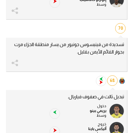
وسط
70
تسديدة من فينيسوس جونيور من يسار منطقة الجزاء مرت
بجوار القائم الأيمن بقليل.
68
تبديل ثالث في صفوف فياريال.
دخول
يريمي بينو
وسط
خروج
أليكس باينا