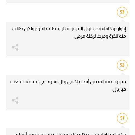
53
إدواردو كامافينجا حاول المرور يسار منطقة الجزاء ولكن طالت
منه الكرة ومرت لركلة مرمى.
52
تمريرات متتالية بين أقدام لاعبي ريال مدريد في منتصف ملعب
فياريال.
51
حكم المباراة احتسب ركلة جزاء لفياريال بعد اعاقة من أوريلين