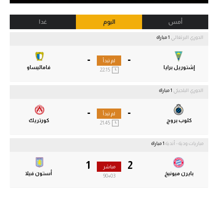
أمس
اليوم
غدا
الدوري البرتغالي
1 مباراة
-
-
لم تبدأ
إشتوريل برايا
فاماليساو
22:15
الدوري البلجيكي
1 مباراة
-
-
لم تبدأ
كلوب بروج
كورتريك
21:45
مباريات ودية - أندية
1 مباراة
1
2
مباشر
بايرن ميونيخ
أستون فيلا
90
+03