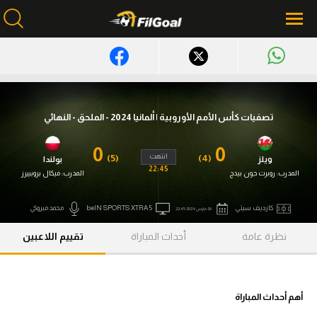
محتوى إخباري
الرئيسية
تصفيات كأس الأمم الأوروبية | ألمانيا 2024 - الملحق - النهائي
أخبار
0
0
انتهت
(5)
(4)
ويلز
بولندا
مباريات
22:45
المدرب:
روبرت جون بيدج
المدرب:
ميكال بروبييرز
ميركاتو
كارديف سيتي
beIN SPORTS XTRA 5
محمد مبروكي
26 مارس 2024 22:45
فانتازي في الجول
نظرة عامة
أحداث المباراة
تقييم اللاعبين
مسابقة التوقعات
فيديوهات
أهم أحداث المباراة
عدسات