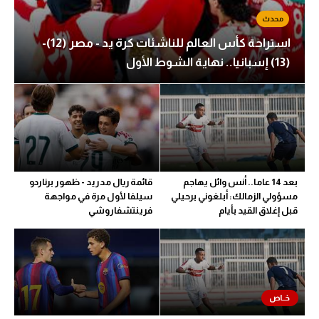
الوطن العربي
في المونديال
استراحة كأس العالم للناشئات كرة يد - مصر (12)-
(13) إسبانيا.. نهاية الشوط الأول
رياضة نسائية
آسيا
أمريكا
ركن الألعاب
بعد 14 عاما.. أنس وائل يهاجم
قائمة ريال مدريد - ظهور برناردو
مسؤولي الزمالك: أبلغوني برحيلي
سيلفا لأول مرة في مواجهة
أقسام خاصة
قبل إغلاق القيد بأيام
فرينتشفاروشي
Gamers
ميركاتو
تحقيق في الجول
تقرير في الجول