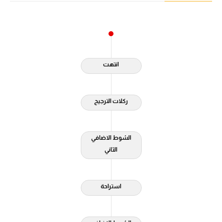
آراء حرة
ركن الألعاب
انتهت
بطولات
أمريكا 2026
ركلات الترجيح
الدوري المصري
الدوري الإنجليزي الممتاز
الشوط الاضافي
الثاني
الدوري الإسباني
الدوري الإيطالي
استراحة
الدوري الألماني
الدوري الفرنسي