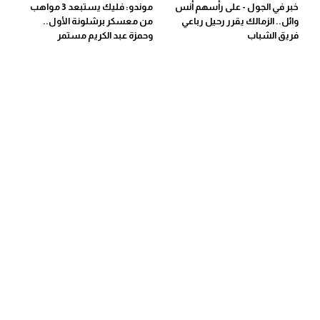
خبر في الجول - على رأسهم أنس
موندو: فليك يستبعد 3 مواهب
تحليل في الجول
وائل.. الزمالك يقرر رحيل رباعي
من معسكر برشلونة الأول..
فريق الشباب
وحمزة عبد الكريم مستمر
حكايات في الجول
كويز في الجول
فيديو في الجول