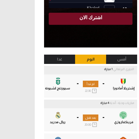
أمس
اليوم
غدا
الدوري البرتغالي
1 مباراة
-
-
لم تبدأ
إشتريلا أمادورا
سبورتنج لشبونة
22:30
مباريات ودية - أندية
4 مباراة
-
-
بعد قليل
فرينكفاروزي
ريال مدريد
20:00