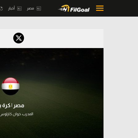
مصر
أخبار
محتوى إخباري
بطولات
الرئيسية
أمريكا 2026
أخبار
الدوري ا
مباريات
الدوري الإ
ميركاتو
الدوري ال
فانتازي في الجول
مصر | كرة ي
الدوري ال
مسابقة التوقعات
المدرب:
خوان كارلوس 
الدوري الأ
فيديوهات
الدوري ا
عدسات