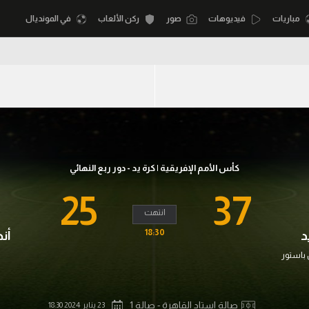
مباريات
فيديوهات
صور
ركن الألعاب
في المونديال
أقسام
أمم إفريقيا
الكرة المصرية
كرة السلة الأمر
الدوري المصري
لمصري
كرة سلة
الكرة الأوروبية
كأس الأمم الإفريقية | كرة يد - دور ربع النهائي
نجليزي الممتاز
كرة يد
الكرة الإفريقية
25
37
إسباني
كرة طائرة
انتهت
منتخب مصر
18:30
د
أنج
إيطالي
الوطن العربي
سعودي في الجول
باستور
في المونديال
لماني
الدوري الإنجليزي
رياضة نسائية
لفرنسي
الدوري الإسباني
صالة استاد القاهرة - صالة 1
23 يناير 2024 18:30