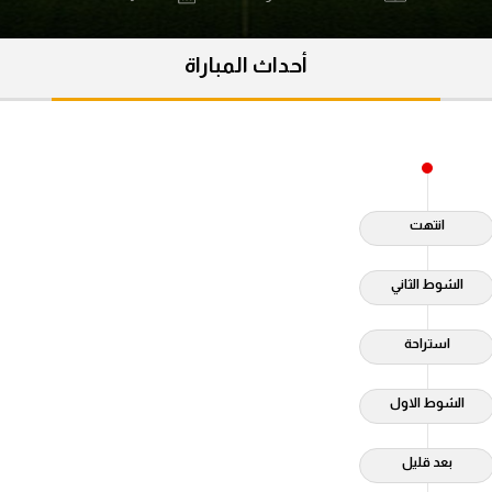
آسيا
دوري أبطال أوروبا
لسعودي للمحترفين
أمريكا
أحداث المباراة
القسم الثاني
ل أوروبا
ركن الألعاب
رياضات أخرى
ل إفريقيا
انتهت
الشوط الثاني
استراحة
الشوط الاول
بعد قليل