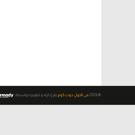
© 2026
فى الجول دوت كوم
يتم إدارته و تطويره
بواسطة