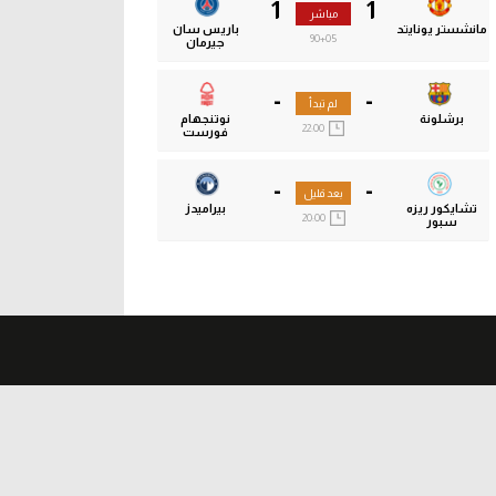
1
1
مباشر
مانشستر يونايتد
باريس سان
90
+06
جيرمان
-
-
لم تبدأ
برشلونة
نوتنجهام
22:00
فورست
-
-
بعد قليل
تشايكور ريزه
بيراميدز
20:00
سبور