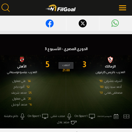
محتوى إخباري
الرئيسية
الدوري المصري - الأسبوع 3
أخبار
5
3
انتهت
الزمالك
الأهلي
مباريات
21:00
المدرب:
باتريس كارتيرون
المدرب:
بيتسو موسيماني
ميركاتو
أشرف بنشرقي
90'
66'
علي معلول
أحمد سيد زيزو
80'
52'
أليو ديانج
مصطفى فتحي
51'
فانتازي في الجول
25'
محمد شريف
20'
علي معلول
مسابقة التوقعات
16'
محمد أبو جبل
.
On Sport 1
مدحت شلبي
On Sport 1
حاتم بطيشة
فيديوهات
05 نوفمبر 2021 21:00
محمد عادل
عدسات