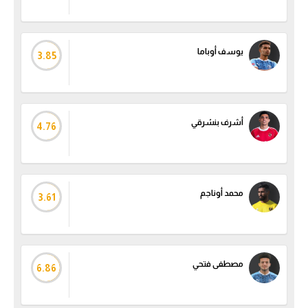
الوطن العربي
في المونديال
يوسف أوباما
3.85
رياضة نسائية
آسيا
أمريكا
أشرف بنشرقي
4.76
ركن الألعاب
محمد أوناجم
3.61
أقسام خاصة
Gamers
ميركاتو
مصطفى فتحي
6.86
تحقيق في الجول
تقرير في الجول