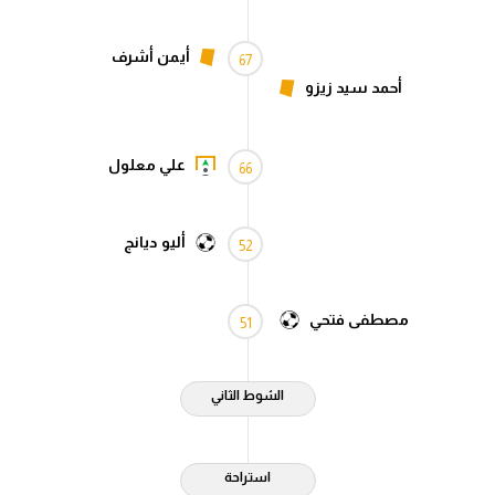
أيمن أشرف
67
أحمد سيد زيزو
علي معلول
66
أليو ديانج
52
مصطفى فتحي
51
الشوط الثاني
استراحة