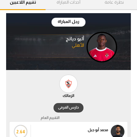
نظرة عامة
أحداث المباراة
تقييم اللاعبين
آراء حرة
ركن الألعاب
رجل المباراة
أليو ديانج
بطولات
الأهلي
أمريكا 2026
الدوري المصري
الدوري الإنجليزي الممتاز
الدوري الإسباني
الزمالك
الدوري الإيطالي
حارس المرمى
التقييم العام
الدوري الألماني
محمد أبو جبل
2.64
الدوري الفرنسي