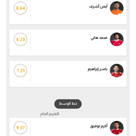
أيمن أشرف
8.64
محمد هاني
6.23
ياسر إبراهيم
7.21
خط الوسط
التقييم العام
أكرم توفيق
9.37