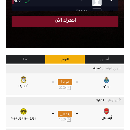
أمس
اليوم
غدا
الدوري البرتغالي
1 مباراة
-
-
لم تبدأ
بورتو
ألفيركا
20:00
كأس الإمارات
1 مباراة
-
-
بعد قليل
أرسنال
بوروسيا دورتموند
16:00