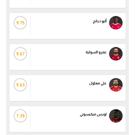
أليو ديانج
9.75
عمرو السولية
9.67
علي معلول
9.63
لويس ميكيسوني
7.39