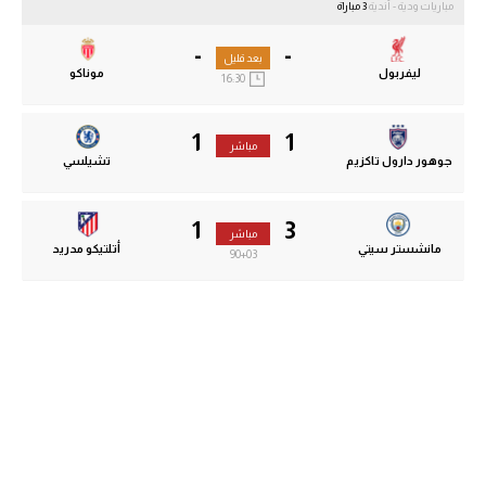
مباريات ودية - أندية
3 مباراة
-
-
بعد قليل
ليفربول
موناكو
16:30
1
1
مباشر
جوهور دارول تاكزيم
تشيلسي
1
3
مباشر
مانشستر سيتي
أتلتيكو مدريد
90
+03