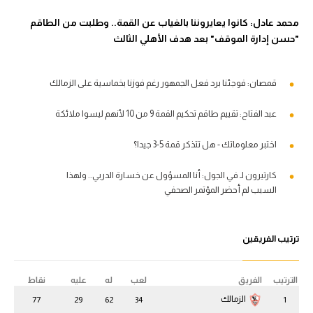
محمد عادل: كانوا يعايروننا بالغياب عن القمة.. وطلبت من الطاقم
"حسن إدارة الموقف" بعد هدف الأهلي الثالث
قمصان: فوجئنا برد فعل الجمهور رغم فوزنا بخماسية على الزمالك
عبد الفتاح: تقييم طاقم تحكيم القمة 9 من 10 لأنهم ليسوا ملائكة
اختبر معلوماتك - هل تتذكر قمة 5-3 جيدا؟
كارتيرون لـ في الجول: أنا المسؤول عن خسارة الدربي.. ولهذا
السبب لم أحضر المؤتمر الصحفي
ترتيب الفريقين
الترتيب
الفريق
لعب
له
عليه
نقاط
الزمالك
77
29
62
34
1