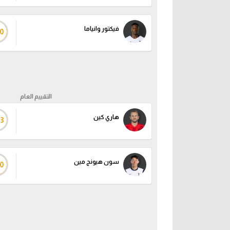
فيكتور وانياما
0
التقييم العام
هاري كين
93
سون هيونج مين
0