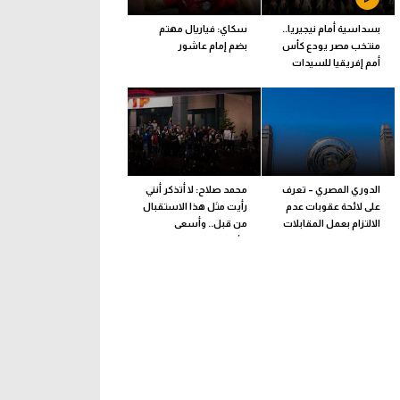
بسداسية أمام نيجيريا..
سكاي: فياريال مهتم
منتخب مصر يودع كأس
بضم إمام عاشور
أمم إفريقيا للسيدات
الدوري المصري – تعرف
محمد صلاح: لا أتذكر أنني
على لائحة عقوبات عدم
رأيت مثل هذا الاستقبال
الالتزام بعمل المقابلات
من قبل.. وأسعى
التلفزيونية
للألقاب مع الفريق