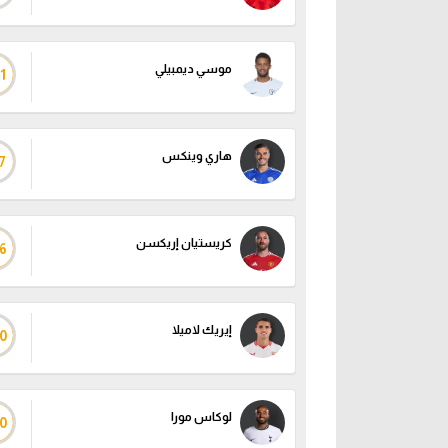
موسي ديمبيلي
1
هاري وينكس
7
كريستيان إريكسن
6
إيريك لاميلا
0
لوكاس مورا
0