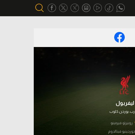
أقسام خاصة
Gamers
يكية
ميركاتو
تحقيق في الجول
تقرير في الجول
تحليل في الجول
ليفربول
حكايات في الجول
رب:
يورجن كلوب
كويز في الجول
روبيرتو فيرمينو
ورجينيو فينالدوم
فيديو في الجول