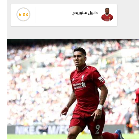
دانييل ستوريدج
6.88