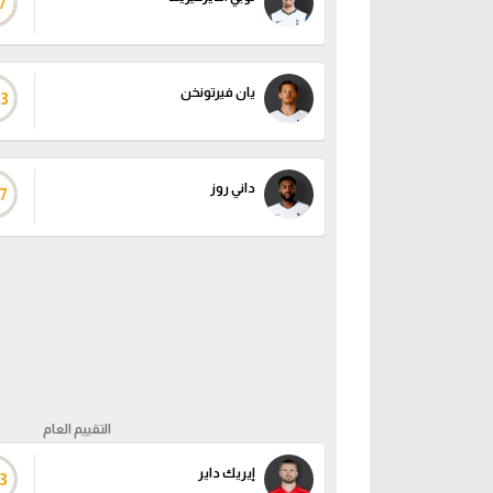
7
يان فيرتونخن
83
داني روز
7
التقييم العام
إيريك داير
3