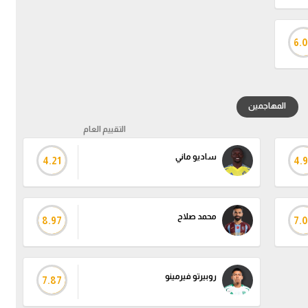
6.0
المهاجمين
التقييم العام
ساديو ماني
4.21
4.
محمد صلاح
8.97
7.0
روبيرتو فيرمينو
7.87