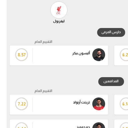
ليفربول
حارس المرمى
التقييم العام
أليسون بيكر
8.57
6.2
المدافعين
التقييم العام
ترينت أرنولد
7.22
6.1
جو جوميز