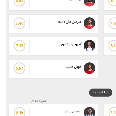
6.44
6.1
فيرجيل فان دايك
8.48
4.
أندرو روبيرتسون
7.35
5.6
جويل ماتيب
5.67
خط الوسط
التقييم العام
جيمس ميلنر
8.19
5.8