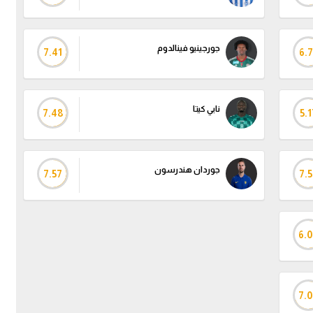
جورجينيو فينالدوم
7.41
6.7
نابي كيتا
7.48
5.1
جوردان هندرسون
7.57
7.5
6.0
7.0