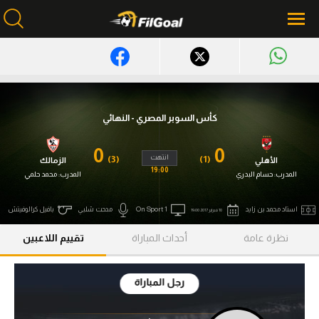
محتوى إخباري
الرئيسية
كأس السوبر المصري - النهائي
أخبار
0
0
انتهت
(3)
(1)
الأهلي
الزمالك
مباريات
19:00
المدرب:
حسام البدري
المدرب:
محمد حلمي
ميركاتو
استاد محمد بن زايد
On Sport 1
مدحت شلبي
بافيل كرالوفيتش
10 فبراير 2017 19:00
فانتازي في الجول
نظرة عامة
أحداث المباراة
تقييم اللاعبين
مسابقة التوقعات
رجل المباراة
فيديوهات
عدسات