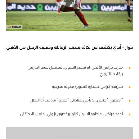
حوار - أجاي يكشف عن بكائه بسبب الزمالك وحقيقة الرحيل من الأهلي
مدرب حراس الأهلي: لم نخسر السوبر.. يستحيل تقييم الحارس
بركلات الترجيح
شريف إكرامي: خسارة السوبر؟ بطولة شرفية
"المجنون" جنش.. لا بأس بمناداتي "مهرج" مادمت أنا البطل
أحمد مرتضى: منظمو السوبر كانوا يرفضون نزولي الملعب للاحتفال