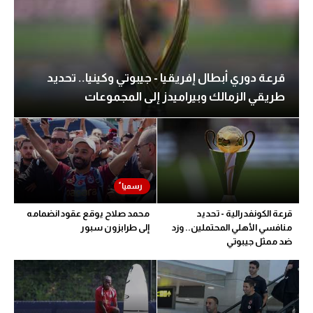
قرعة دوري أبطال إفريقيا - جيبوتي وكينيا.. تحديد
طريقي الزمالك وبيراميدز إلى المجموعات
قرعة الكونفدرالية - تحديد
محمد صلاح يوقع عقود انضمامه
منافسي الأهلي المحتملين.. وزد
إلى طرابزون سبور
ضد ممثل جيبوتي