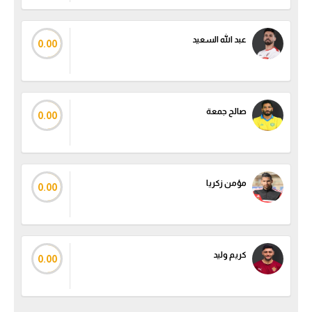
الوطن العربي
عبد الله السعيد
في المونديال
0.00
رياضة نسائية
آسيا
صالح جمعة
0.00
أمريكا
ركن الألعاب
مؤمن زكريا
0.00
أقسام خاصة
Gamers
ميركاتو
كريم وليد
0.00
تحقيق في الجول
تقرير في الجول