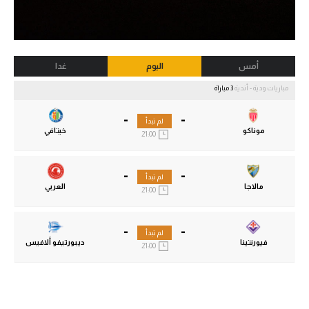
أمس
اليوم
غدا
مباريات ودية - أندية
3 مباراة
-
-
لم تبدأ
موناكو
خيتافي
21:00
-
-
لم تبدأ
مالاجا
العربي
21:00
-
-
لم تبدأ
فيورنتينا
ديبورتيفو ألافيس
21:00