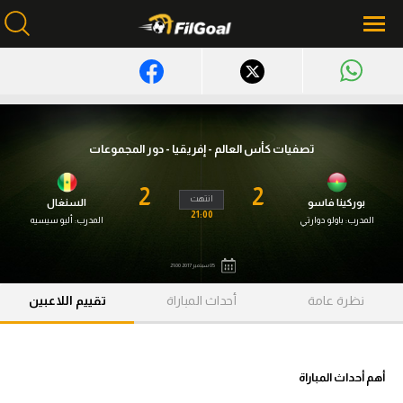
محتوى إخباري
الرئيسية
تصفيات كأس العالم - إفريقيا - دور المجموعات
أخبار
2
2
انتهت
بوركينا فاسو
السنغال
مباريات
21:00
المدرب:
باولو دوارتي
المدرب:
أليو سيسيه
ميركاتو
05 سبتمبر 2017 21:00
فانتازي في الجول
نظرة عامة
أحداث المباراة
تقييم اللاعبين
مسابقة التوقعات
فيديوهات
أهم أحداث المباراة
عدسات