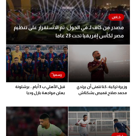
سعودي في الجول
الدوري الإنجليزي
مصدر من كاف لـ في الجول: تم الاستقرار على تنظيم
الدوري الإسباني
مصر لكأس إفريقيا تحت 23 عاما
دوري أبطال أوروبا
القسم الثاني
رياضات أخرى
أمم إفريقيا
وزيرة تركية: كنا نتمنى أن يرتدي
قبل الأهلي ب 3 أيام.. برشلونة
محمد صلاح قميص بشكتاش
يعلن مواجهة بازل وديا
كرة السلة الأمريكية
كرة سلة
كرة يد
كرة طائرة