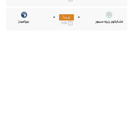
-
-
لم تبدأ
تشايكور ريزه سبور
بيراميدز
15:00