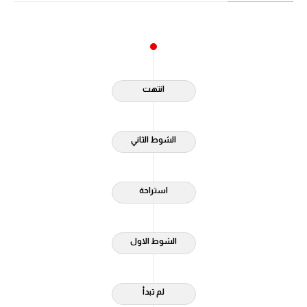
آراء حرة
ركن الألعاب
انتهت
بطولات
أمريكا 2026
الشوط الثاني
الدوري المصري
الدوري الإنجليزي الممتاز
استراحة
الدوري الإسباني
الدوري الإيطالي
الشوط الاول
الدوري الألماني
لم تبدأ
الدوري الفرنسي