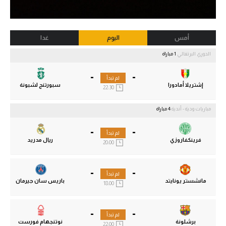
أمس
اليوم
غدا
الدوري البرتغالي
1 مباراة
-
-
لم تبدأ
إشتريلا أمادورا
سبورتنج لشبونة
22:30
مباريات ودية - أندية
4 مباراة
-
-
لم تبدأ
فرينكفاروزي
ريال مدريد
20:00
-
-
لم تبدأ
مانشستر يونايتد
باريس سان جيرمان
18:00
-
-
لم تبدأ
برشلونة
نوتنجهام فورست
22:00