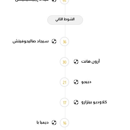
62
الدوري السعودي للمحترفين
الشوط الثاني
دوري أبطال أوروبا
دوري أبطال إفريقيا
سيجاد صاليحوفيتش
36
كل البطولات
آرون هانت
30
أقسام
الكرة المصرية
دييجو
21
الدوري المصري
كلاوديو بيتزارو
الكرة الأوروبية
17
الكرة الإفريقية
ديمبا با
16
منتخب مصر