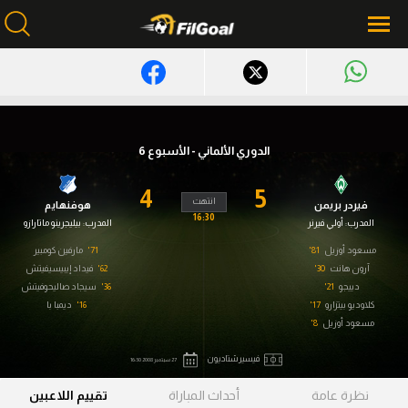
محتوى إخباري
الرئيسية
الدوري الألماني - الأسبوع 6
أخبار
4
5
انتهت
فيردر بريمن
هوفنهايم
مباريات
16:30
المدرب:
أولي فيرنر
المدرب:
بيليجرينو ماتارازو
ميركاتو
مسعود أوزيل
81'
71'
مارفين كومبير
آرون هانت
30'
62'
فيداد إيبيسيفيتش
دييجو
21'
فانتازي في الجول
36'
سيجاد صاليحوفيتش
كلاوديو بيتزارو
17'
16'
ديمبا با
مسعود أوزيل
8'
مسابقة التوقعات
فيسيرشتاديون
فيديوهات
27 سبتمبر 2008 16:30
نظرة عامة
أحداث المباراة
تقييم اللاعبين
عدسات