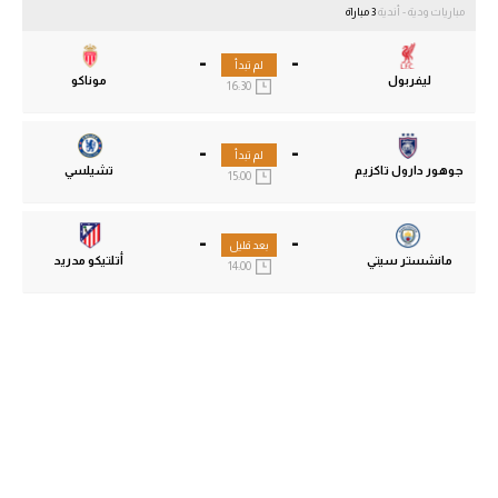
مباريات ودية - أندية
3 مباراة
-
-
لم تبدأ
ليفربول
موناكو
16:30
-
-
لم تبدأ
جوهور دارول تاكزيم
تشيلسي
15:00
-
-
بعد قليل
مانشستر سيتي
أتلتيكو مدريد
14:00