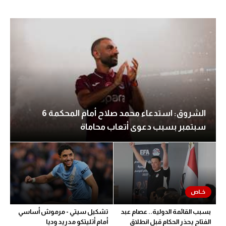
الوطن العربي
في المونديال
رياضة نسائية
آسيا
أمريكا
ركن الألعاب
الشروق: استدعاء محمد صلاح أمام المحكمة 6
سبتمبر بسبب دعوى أتعاب محاماة
أقسام خاصة
Gamers
ميركاتو
تحقيق في الجول
بسبب القائمة الدولية.. عصام عبد
تشكيل سيتي - مرموش أساسي
تقرير في الجول
الفتاح يحذر الحكام قبل انطلاق
أمام أتليتكو مدريد وديا