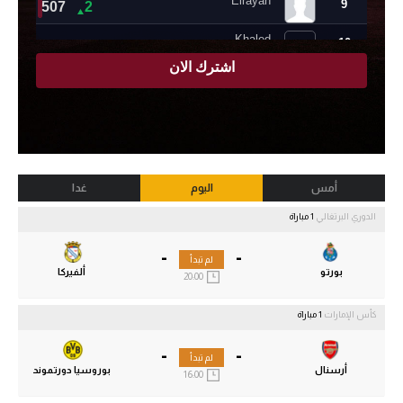
أمس
اليوم
غدا
الدوري البرتغالي
1 مباراة
-
-
لم تبدأ
بورتو
ألفيركا
20:00
كأس الإمارات
1 مباراة
-
-
لم تبدأ
أرسنال
بوروسيا دورتموند
16:00