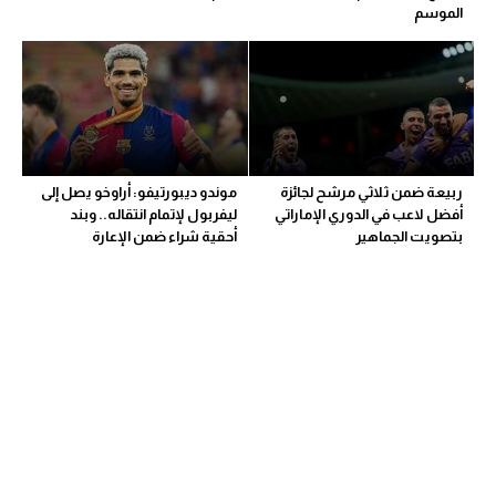
الموسم
تحليل في الجول
حكايات في الجول
كويز في الجول
فيديو في الجول
ربيعة ضمن ثلاثي مرشح لجائزة
موندو ديبورتيفو: أراوخو يصل إلى
أفضل لاعب في الدوري الإماراتي
ليفربول لإتمام انتقاله.. وبند
بتصويت الجماهير
أحقية شراء ضمن الإعارة