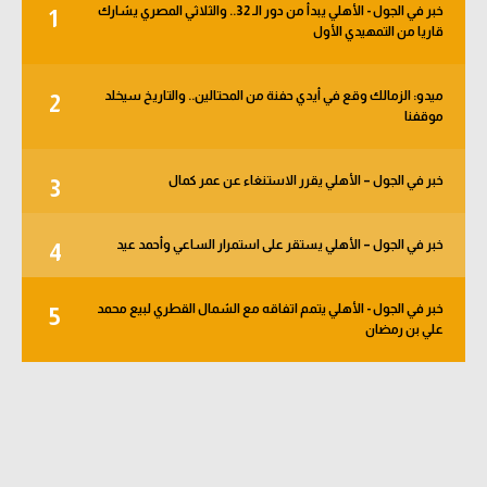
خبر في الجول - الأهلي يبدأ من دور الـ 32.. والثلاثي المصري يشارك
1
الوطن العربي
قاريا من التمهيدي الأول
في المونديال
ميدو: الزمالك وقع في أيدي حفنة من المحتالين.. والتاريخ سيخلد
2
رياضة نسائية
موقفنا
آسيا
خبر في الجول – الأهلي يقرر الاستنغاء عن عمر كمال
3
أمريكا
ركن الألعاب
خبر في الجول – الأهلي يستقر على استمرار الساعي وأحمد عيد
4
خبر في الجول - الأهلي يتمم اتفاقه مع الشمال القطري لبيع محمد
5
أقسام خاصة
علي بن رمضان
Gamers
ميركاتو
تحقيق في الجول
تقرير في الجول