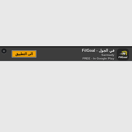
في الجول - FilGoal
×
الى التطبيق
Sarmady
FREE - In Google Play