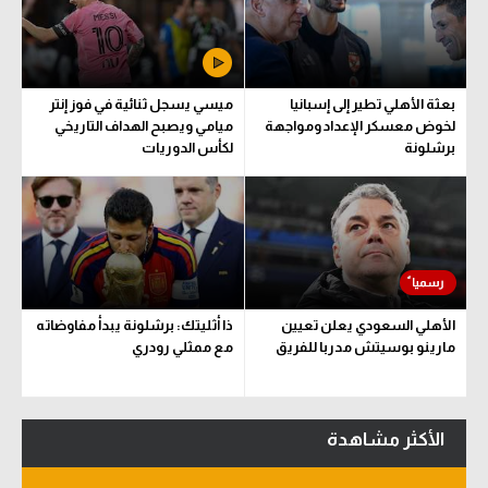
سعودي في الجول
الدوري الإنجليزي
بعثة الأهلي تطير إلى إسبانيا
ميسي يسجل ثنائية في فوز إنتر
الدوري الإسباني
لخوض معسكر الإعداد ومواجهة
ميامي ويصبح الهداف التاريخي
برشلونة
لكأس الدوريات
دوري أبطال أوروبا
القسم الثاني
رياضات أخرى
أمم إفريقيا
الأهلي السعودي يعلن تعيين
ذا أثليتك: برشلونة يبدأ مفاوضاته
كرة السلة الأمريكية
مارينو بوسيتش مدربا للفريق
مع ممثلي رودري
كرة سلة
كرة يد
الأكثر مشاهدة
كرة طائرة