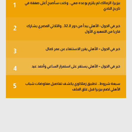
بيزيرا: الزمالك لم يلتزم بوعده معي.. وكنت سأصبح أغلى صفقة في
1
الوطن العربي
تاريخ النادي
في المونديال
خبر في الجول - الأهلي يبدأ من دور الـ 32.. والثلاثي المصري يشارك
2
رياضة نسائية
قاريا من التمهيدي الأول
آسيا
خبر في الجول – الأهلي يقرر الاستنغاء عن عمر كمال
3
أمريكا
ركن الألعاب
خبر في الجول – الأهلي يستقر على استمرار الساعي وأحمد عيد
4
سبعة شروط.. تطبيق زملكاوي يكشف تفاصيل مفاوضات شباب
5
أقسام خاصة
الأهلي لضم بيزيرا قبل غلق الملف
Gamers
ميركاتو
تحقيق في الجول
تقرير في الجول