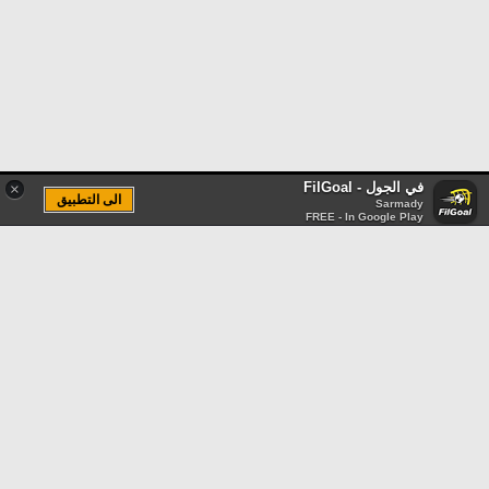
في الجول - FilGoal
×
الى التطبيق
Sarmady
FREE - In Google Play