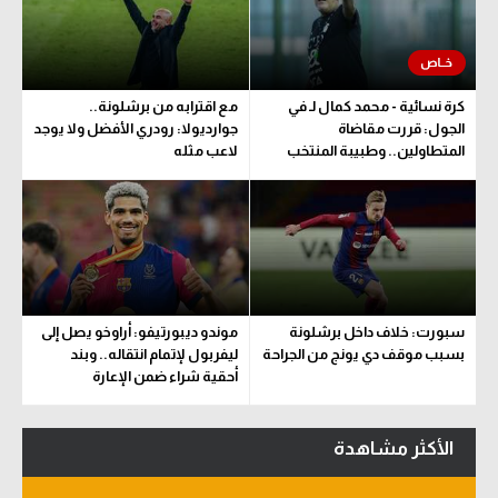
سعودي في الجول
الدوري الإنجليزي
كرة نسائية - محمد كمال لـ في
مع اقترابه من برشلونة..
الدوري الإسباني
الجول: قررت مقاضاة
جوارديولا: رودري الأفضل ولا يوجد
المتطاولين.. وطبيبة المنتخب
لاعب مثله
دوري أبطال أوروبا
تحدد مدة اللعب
القسم الثاني
رياضات أخرى
أمم إفريقيا
سبورت: خلاف داخل برشلونة
موندو ديبورتيفو: أراوخو يصل إلى
كرة السلة الأمريكية
بسبب موقف دي يونج من الجراحة
ليفربول لإتمام انتقاله.. وبند
أحقية شراء ضمن الإعارة
كرة سلة
كرة يد
الأكثر مشاهدة
كرة طائرة