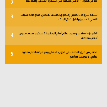
خبر في الجول – الأهلي يستقر على استمرار الساعي وأحمد عيد
2
الوطن العربي
في المونديال
سبعة شروط.. تطبيق زملكاوي يكشف تفاصيل مفاوضات شباب
3
الأهلي لضم بيزيرا قبل غلق الملف
رياضة نسائية
آسيا
الشروق: استدعاء محمد صلاح أمام المحكمة 6 سبتمبر بسبب دعوى
4
أتعاب محاماة
أمريكا
مصدر من غزل المحلة لـ في الجول: الأهلي رفع عرضه لضم محمود
ركن الألعاب
5
صلاح.. وموقفنا كما هو
أقسام خاصة
Gamers
ميركاتو
تحقيق في الجول
تقرير في الجول