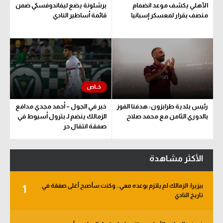
الأهلي يكشف موعد انضمام
برشلونة يضع ليفاندوفسكي ضمن
سعودي في الجول
منصف بقرار لمعسكر إسبانيا
قائمة أساطير النادي
الدوري الإنجليزي
الدوري الإسباني
دوري أبطال أوروبا
القسم الثاني
رئيس بلدية طرابزون: هدفنا الفوز
خبر في الجول – أحمد مجدي مدافع
رياضات أخرى
بالدوري الثامن مع محمد صلاح
الزمالك ينضم لـ بترول أسيوط في
صفقة انتقال حر
أمم إفريقيا
كرة السلة الأمريكية
الأكثر مشاهدة
كرة سلة
بيزيرا: الزمالك لم يلتزم بوعده معي.. وكنت سأصبح أغلى صفقة في
1
كرة يد
تاريخ النادي
كرة طائرة