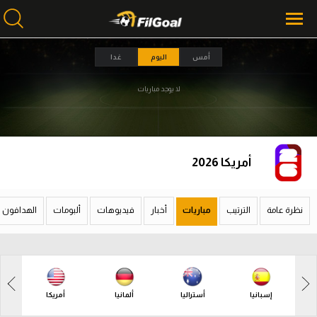
أمس
اليوم
غدا
لا يوجد مباريات
محتوى إخباري
محتوى إخباري
الرئيسية
الرئيسية
أخبار
أخبار
أمريكا 2026
مباريات
مباريات
ميركاتو
ميركاتو
نظرة عامة
الترتيب
مباريات
أخبار
فيديوهات
ألبومات
الهدافون
فانتازي في الجول
فانتازي في الجول
مسابقة التوقعات
مسابقة التوقعات
فيديوهات
فيديوهات
إسبانيا
أستراليا
ألمانيا
أمريكا
عدسات
عدسات