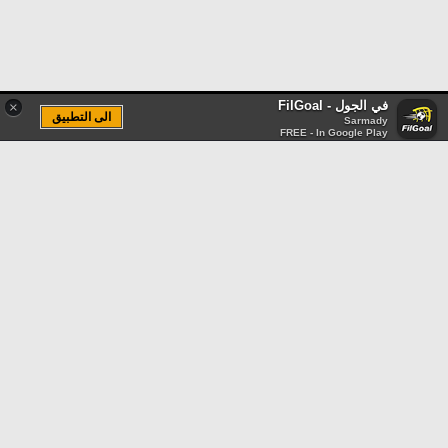
في الجول - FilGoal
×
الى التطبيق
Sarmady
FREE - In Google Play