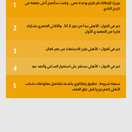
بيزيرا: الزمالك لم يلتزم بوعده معي.. وكنت سأصبح أغلى صفقة في
1
الوطن العربي
تاريخ النادي
في المونديال
خبر في الجول - الأهلي يبدأ من دور الـ 32.. والثلاثي المصري يشارك
2
رياضة نسائية
قاريا من التمهيدي الأول
آسيا
خبر في الجول – الأهلي يقرر الاستنغاء عن عمر كمال
3
أمريكا
ركن الألعاب
خبر في الجول – الأهلي يستقر على استمرار الساعي وأحمد عيد
4
سبعة شروط.. تطبيق زملكاوي يكشف تفاصيل مفاوضات شباب
5
أقسام خاصة
الأهلي لضم بيزيرا قبل غلق الملف
Gamers
ميركاتو
تحقيق في الجول
تقرير في الجول