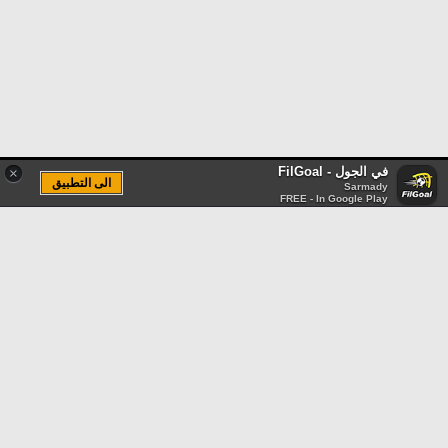
في الجول - FilGoal
×
الى التطبيق
Sarmady
FREE - In Google Play