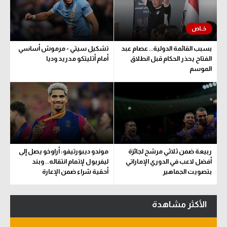
سعودي في الجول
الدوري الإنجليزي
بسبب القائمة الدولية.. عصام عبد
تشكيل سيتي - مرموش أساسي
الدوري الإسباني
الفتاح يحذر الحكام قبل انطلاق
أمام أتليتكو مدريد وديا
الموسم
دوري أبطال أوروبا
القسم الثاني
رياضات أخرى
أمم إفريقيا
ربيعة ضمن ثلاثي مرشح لجائزة
موندو ديبورتيفو: أراوخو يصل إلى
كرة السلة الأمريكية
أفضل لاعب في الدوري الإماراتي
ليفربول لإتمام انتقاله.. وبند
بتصويت الجماهير
أحقية شراء ضمن الإعارة
كرة سلة
كرة يد
الأكثر مشاهدة
كرة طائرة