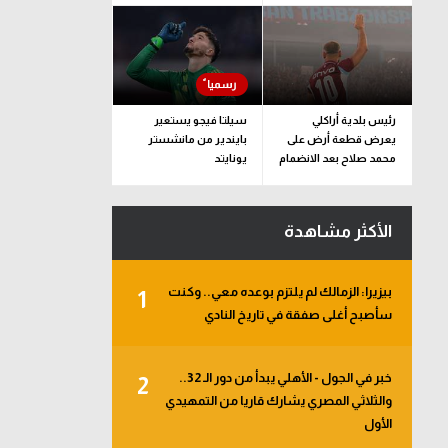
رئيس بلدية أراكلي
سيلتا فيجو يستعير
يعرض قطعة أرض على
بايندير من مانشستر
محمد صلاح بعد الانضمام
يونايتد
لـ طرابزون سبور
الأكثر مشاهدة
بيزيرا: الزمالك لم يلتزم بوعده معي.. وكنت
1
سأصبح أغلى صفقة في تاريخ النادي
خبر في الجول - الأهلي يبدأ من دور الـ 32..
2
والثلاثي المصري يشارك قاريا من التمهيدي
الأول