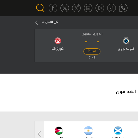
كل المباريات
الدوري البلجيكي
-
-
أقسام خاصة
Gamers
كلوب بروج
كورتريك
لم تبدأ
يكية
21:45
ميركاتو
تحقيق في الجول
تقرير في الجول
الهدافون
تحليل في الجول
حكايات في الجول
كويز في الجول
فيديو في الجول