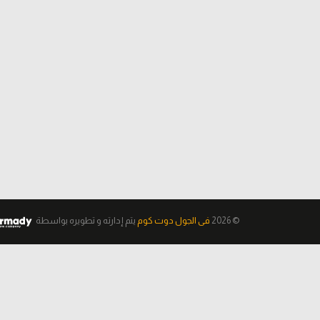
© 2026
فى الجول دوت كوم
يتم إدارته و تطويره
بواسطة