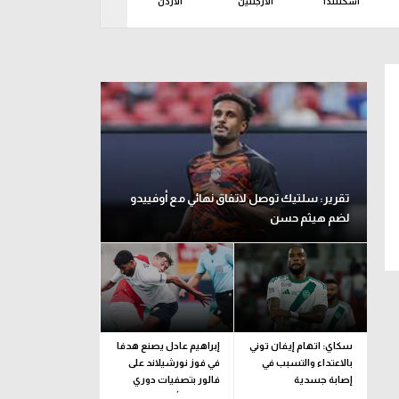
اسكتلندا
الأرجنتين
الأردن
الإكوادور
البر
ين 10 أغسطس
تقرير: سلتيك توصل لاتفاق نهائي مع أوفييدو
لضم هيثم حسن
سكاي: اتهام إيفان توني
إبراهيم عادل يصنع هدفا
بالاعتداء والتسبب في
في فوز نورشيلاند على
إصابة جسدية
فالور بتصفيات دوري
المؤتمر الأوروبي