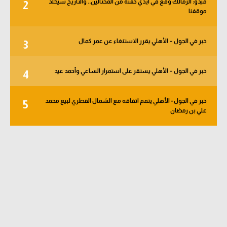
ميدو: الزمالك وقع في أيدي حفنة من المحتالين.. والتاريخ سيخلد
2
الوطن العربي
موقفنا
في المونديال
خبر في الجول – الأهلي يقرر الاستنغاء عن عمر كمال
3
رياضة نسائية
آسيا
خبر في الجول – الأهلي يستقر على استمرار الساعي وأحمد عيد
4
أمريكا
خبر في الجول - الأهلي يتمم اتفاقه مع الشمال القطري لبيع محمد
5
علي بن رمضان
ركن الألعاب
أقسام خاصة
Gamers
ميركاتو
تحقيق في الجول
تقرير في الجول