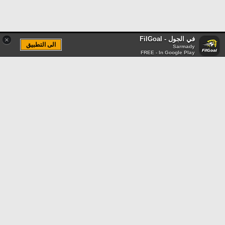
في الجول - FilGoal
×
الى التطبيق
Sarmady
FREE - In Google Play