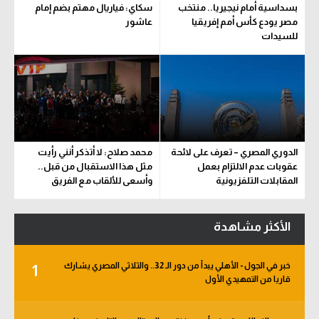
بسداسية أمام نيجيريا.. منتخب
سكاي: فياريال مهتم بضم إمام
سعودي في الجول
مصر يودع كأس أمم إفريقيا
عاشور
للسيدات
الدوري الإنجليزي
الدوري الإسباني
دوري أبطال أوروبا
القسم الثاني
الدوري المصري – تعرف على لائحة
محمد صلاح: لا أتذكر أنني رأيت
رياضات أخرى
عقوبات عدم الالتزام بعمل
مثل هذا الاستقبال من قبل..
المقابلات التلفزيونية
وأسعى للألقاب مع الفريق
أمم إفريقيا
كرة السلة الأمريكية
الأكثر مشاهدة
كرة سلة
خبر في الجول - الأهلي يبدأ من دور الـ 32.. والثلاثي المصري يشارك
1
كرة يد
قاريا من التمهيدي الأول
كرة طائرة