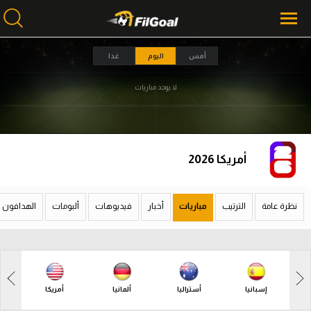
أمس
اليوم
غدا
لا يوجد مباريات
محتوى إخباري
محتوى إخباري
الرئيسية
الرئيسية
أخبار
أخبار
أمريكا 2026
مباريات
مباريات
ميركاتو
ميركاتو
نظرة عامة
الترتيب
مباريات
أخبار
فيديوهات
ألبومات
الهدافون
فانتازي في الجول
فانتازي في الجول
مسابقة التوقعات
مسابقة التوقعات
فيديوهات
فيديوهات
إسبانيا
أستراليا
ألمانيا
أمريكا
عدسات
عدسات