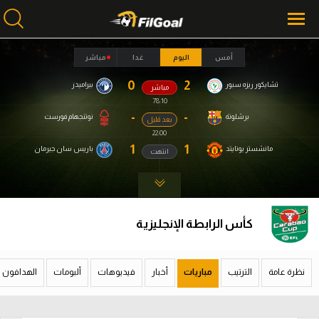
أمس
اليوم
غدا
مباشر
0
2
تشايكور ريزه سبور
بيراميدز
مباشر
محتوى إخباري
محتوى إخباري
78:11
الرئيسية
الرئيسية
-
-
برشلونة
نوتنجهام فورست
بعد قليل
22:00
أخبار
أخبار
1
1
مانشستر يونايتد
باريس سان جيرمان
انتهت
مباريات
مباريات
ميركاتو
ميركاتو
كأس الرابطة الإنجليزية
فانتازي في الجول
فانتازي في الجول
مسابقة التوقعات
مسابقة التوقعات
نظرة عامة
الترتيب
مباريات
أخبار
فيديوهات
ألبومات
الهدافون
فيديوهات
فيديوهات
عدسات
عدسات