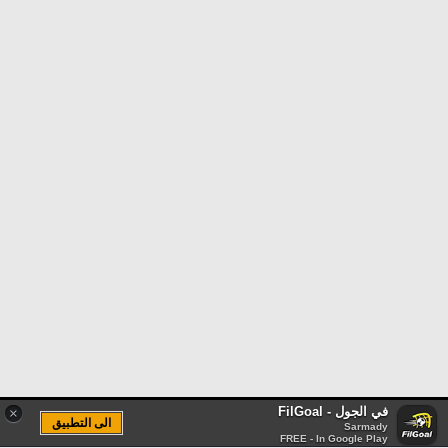
في الجول - FilGoal
×
الى التطبيق
Sarmady
FREE - In Google Play