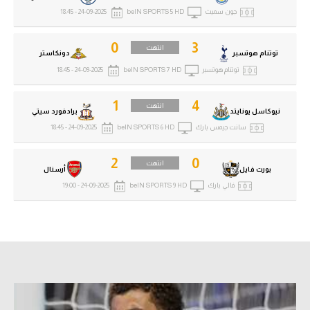
الوطن العربي
جون سميث
beIN SPORTS 5 HD
24-09-2025 - 18:45
في المونديال
0
3
انتهت
توتنام هوتسبر
دونكاستر
رياضة نسائية
توتنام هوتسبر
beIN SPORTS 7 HD
24-09-2025 - 18:45
آسيا
1
4
انتهت
نيوكاسل يونايتد
برادفورد سيتي
أمريكا
سانت جيمس بارك
beIN SPORTS 6 HD
24-09-2025 - 18:45
ركن الألعاب
2
0
انتهت
بورت فايل
أرسنال
فالي بارك
beIN SPORTS 9 HD
24-09-2025 - 19:00
أقسام خاصة
Gamers
ميركاتو
تحقيق في الجول
تقرير في الجول