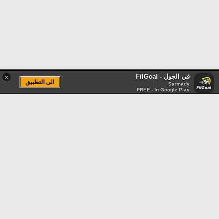
في الجول - FilGoal
×
الى التطبيق
Sarmady
FREE - In Google Play