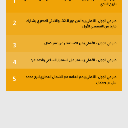
1
تاريخ النادي
الوطن العربي
في المونديال
خبر في الجول - الأهلي يبدأ من دور الـ 32.. والثلاثي المصري يشارك
2
قاريا من التمهيدي الأول
رياضة نسائية
آسيا
خبر في الجول – الأهلي يقرر الاستنغاء عن عمر كمال
3
أمريكا
خبر في الجول – الأهلي يستقر على استمرار الساعي وأحمد عيد
4
ركن الألعاب
خبر في الجول - الأهلي يتمم اتفاقه مع الشمال القطري لبيع محمد
5
أقسام خاصة
علي بن رمضان
Gamers
ميركاتو
تحقيق في الجول
تقرير في الجول