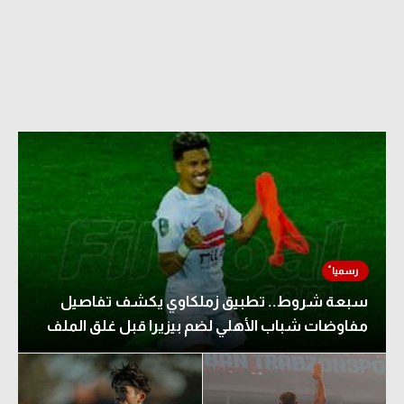
الدوري السعودي للمحترفين
دوري أبطال أوروبا
دوري أبطال إفريقيا
كل البطولات
أقسام
الكرة المصرية
الدوري المصري
سبعة شروط.. تطبيق زملكاوي يكشف تفاصيل
الكرة الأوروبية
مفاوضات شباب الأهلي لضم بيزيرا قبل غلق الملف
الكرة الإفريقية
منتخب مصر