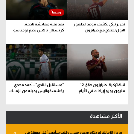
سعودي في الجول
الدوري الإنجليزي
تقرير تركي يكشف موعد الظهور
بعد فترة معايشة ناجحة..
الأول لصلاح مع طرابزون
كريستال بالاس يضم تومياسو
الدوري الإسباني
دوري أبطال أوروبا
القسم الثاني
رياضات أخرى
أمم إفريقيا
قناة تركية: طرابزون حقق 12
"مستقبل النادي".. أحمد مجدي
مليون يورو إيرادات في 3 أيام
يكشف كواليس رحيله عن الزمالك
كرة السلة الأمريكية
كرة سلة
الأكثر مشاهدة
كرة يد
كرة طائرة
بيزيرا: الزمالك لم يلتزم بوعده معي.. وكنت سأصبح أغلى صفقة في