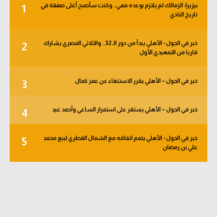
بيزيرا: الزمالك لم يلتزم بوعده معي.. وكنت سأصبح أغلى صفقة في
1
الوطن العربي
تاريخ النادي
في المونديال
خبر في الجول - الأهلي يبدأ من دور الـ 32.. والثلاثي المصري يشارك
2
رياضة نسائية
قاريا من التمهيدي الأول
آسيا
خبر في الجول – الأهلي يقرر الاستنغاء عن عمر كمال
3
أمريكا
ركن الألعاب
خبر في الجول – الأهلي يستقر على استمرار الساعي وأحمد عيد
4
خبر في الجول - الأهلي يتمم اتفاقه مع الشمال القطري لبيع محمد
أقسام خاصة
5
علي بن رمضان
Gamers
ميركاتو
تحقيق في الجول
تقرير في الجول