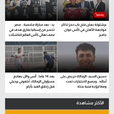
سعودي في الجول
الدوري الإنجليزي
برشلونة يعلن فتح باب حجز تذاكر
يد - بعد مباراة ملحمية.. مصر
الدوري الإسباني
مواجهة الأهلي في كأس خوان
تخسر من إسبانيا بفارق هدف في
جامبر
نصف نهائي كأس العالم للناشئات
دوري أبطال أوروبا
القسم الثاني
رياضات أخرى
أمم إفريقيا
حسين السيد: الزمالك حريص على
بعد 14 عاما.. أنس وائل يهاجم
كرة السلة الأمريكية
أبنائه.. وجميع الاختيارات تمت
مسؤولي الزمالك: أبلغوني برحيلي
وفقا لرؤية فنية بحتة
قبل إغلاق القيد بأيام
كرة سلة
كرة يد
الأكثر مشاهدة
كرة طائرة