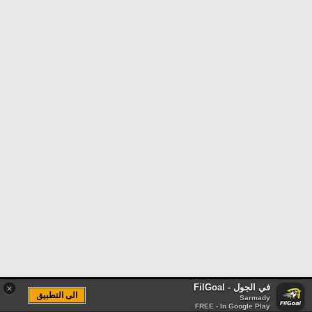
في الجول - FilGoal
×
الى التطبيق
Sarmady
FREE - In Google Play