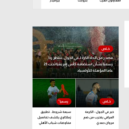
المقاولون العرب
بتروجت
بيراميدز
حرس الحدود
ز
اثاء 11 أغسطس
مصدر من اتحاد الكرة لـ في الجول: ننتظر ردا
رسميا بشأن استضافة كأس إفريقيا تحت 23
عاما المؤهلة للأولمبياد
خبر في الجول - الكرمة
سبعة شروط.. تطبيق
العراقي يقترب من ضم
زملكاوي يكشف تفاصيل
مروان حمدي
مفاوضات شباب الأهلي
لضم بيزيرا قبل غلق