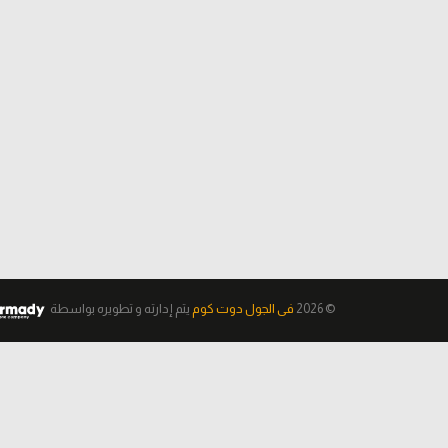
© 2026
فى الجول دوت كوم
يتم إدارته و تطويره
بواسطة