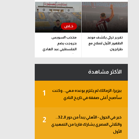
الملف
تقرير تركي يكشف موعد
منتخب السويس
الظهور الأول لصلاح مع
بتروجت يضم
طرابزون
الفلسطيني عبد الهادي
راشد
الأكثر مشاهدة
بيزيرا: الزمالك لم يلتزم بوعده معي.. وكنت
1
سأصبح أغلى صفقة في تاريخ النادي
خبر في الجول - الأهلي يبدأ من دور الـ 32..
2
والثلاثي المصري يشارك قاريا من التمهيدي
الأول