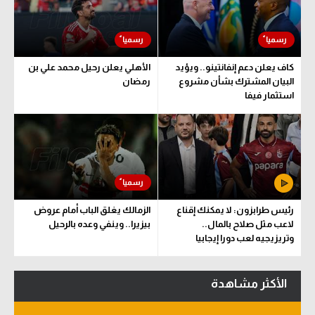
سعودي في الجول
الدوري الإنجليزي
كاف يعلن دعم إنفانتينو.. ويؤيد
الأهلي يعلن رحيل محمد علي بن
الدوري الإسباني
البيان المشترك بشأن مشروع
رمضان
استثمار فيفا
دوري أبطال أوروبا
القسم الثاني
رياضات أخرى
أمم إفريقيا
رئيس طرابزون: لا يمكنك إقناع
الزمالك يغلق الباب أمام عروض
كرة السلة الأمريكية
لاعب مثل صلاح بالمال..
بيزيرا.. وينفي وعده بالرحيل
وتريزيجيه لعب دورا إيجابيا
كرة سلة
كرة يد
الأكثر مشاهدة
كرة طائرة