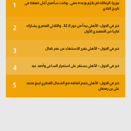
بيزيرا: الزمالك لم يلتزم بوعده معي.. وكنت سأصبح أغلى صفقة في
1
الوطن العربي
تاريخ النادي
في المونديال
خبر في الجول - الأهلي يبدأ من دور الـ 32.. والثلاثي المصري يشارك
2
رياضة نسائية
قاريا من التمهيدي الأول
آسيا
خبر في الجول – الأهلي يقرر الاستنغاء عن عمر كمال
3
أمريكا
ركن الألعاب
خبر في الجول – الأهلي يستقر على استمرار الساعي وأحمد عيد
4
خبر في الجول - الأهلي يتمم اتفاقه مع الشمال القطري لبيع محمد
5
أقسام خاصة
علي بن رمضان
Gamers
ميركاتو
تحقيق في الجول
تقرير في الجول