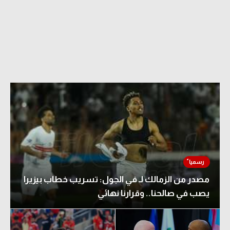
الدوري السعودي للمحترفين
دوري أبطال أوروبا
دوري أبطال إفريقيا
كل البطولات
أقسام
الكرة المصرية
الدوري المصري
مصدر من الزمالك لـ في الجول: تسريب خطاب بيزيرا
الكرة الأوروبية
يصب في صالحنا.. وقرارنا نهائي
الكرة الإفريقية
منتخب مصر