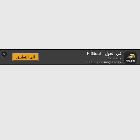
في الجول - FilGoal
×
الى التطبيق
Sarmady
FREE - In Google Play