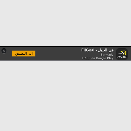
في الجول - FilGoal
×
الى التطبيق
Sarmady
FREE - In Google Play