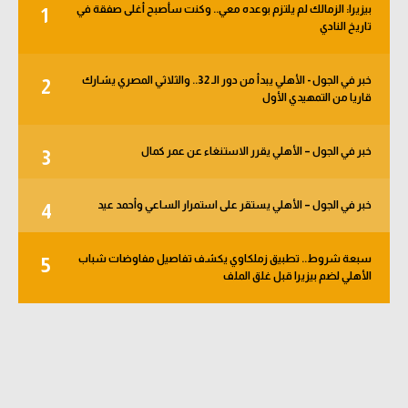
بيزيرا: الزمالك لم يلتزم بوعده معي.. وكنت سأصبح أغلى صفقة في
1
الوطن العربي
تاريخ النادي
في المونديال
خبر في الجول - الأهلي يبدأ من دور الـ 32.. والثلاثي المصري يشارك
2
رياضة نسائية
قاريا من التمهيدي الأول
آسيا
خبر في الجول – الأهلي يقرر الاستنغاء عن عمر كمال
3
أمريكا
ركن الألعاب
خبر في الجول – الأهلي يستقر على استمرار الساعي وأحمد عيد
4
سبعة شروط.. تطبيق زملكاوي يكشف تفاصيل مفاوضات شباب
5
أقسام خاصة
الأهلي لضم بيزيرا قبل غلق الملف
Gamers
ميركاتو
تحقيق في الجول
تقرير في الجول