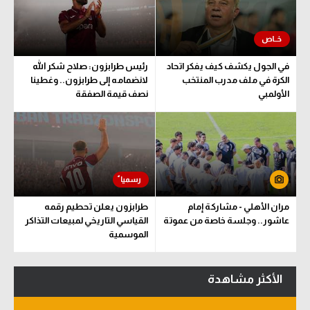
سعودي في الجول
الدوري الإنجليزي
في الجول يكشف كيف يفكر اتحاد
رئيس طرابزون: صلاح شكر الله
الدوري الإسباني
الكرة في ملف مدرب المنتخب
لانضمامه إلى طرابزون.. وغطينا
الأولمبي
نصف قيمة الصفقة
دوري أبطال أوروبا
القسم الثاني
رياضات أخرى
أمم إفريقيا
مران الأهلي - مشاركة إمام
طرابزون يعلن تحطيم رقمه
كرة السلة الأمريكية
عاشور.. وجلسة خاصة من عموتة
القياسي التاريخي لمبيعات التذاكر
الموسمية
كرة سلة
كرة يد
الأكثر مشاهدة
كرة طائرة