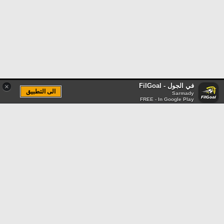
في الجول - FilGoal
×
الى التطبيق
Sarmady
FREE - In Google Play