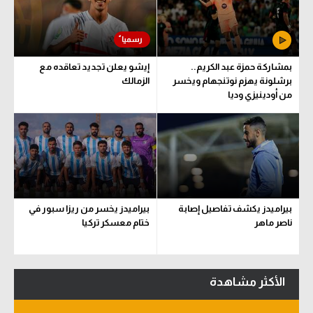
سعودي في الجول
الدوري الإنجليزي
بمشاركة حمزة عبد الكريم..
إيشو يعلن تجديد تعاقده مع
الدوري الإسباني
برشلونة يهزم نوتنجهام ويخسر
الزمالك
من أودينيزي وديا
دوري أبطال أوروبا
القسم الثاني
رياضات أخرى
أمم إفريقيا
بيراميدز يكشف تفاصيل إصابة
بيراميدز يخسر من ريزا سبور في
كرة السلة الأمريكية
ناصر ماهر
ختام معسكر تركيا
كرة سلة
كرة يد
الأكثر مشاهدة
كرة طائرة