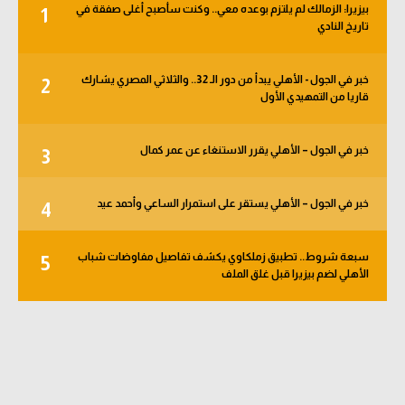
بيزيرا: الزمالك لم يلتزم بوعده معي.. وكنت سأصبح أغلى صفقة في
1
الوطن العربي
تاريخ النادي
في المونديال
خبر في الجول - الأهلي يبدأ من دور الـ 32.. والثلاثي المصري يشارك
2
رياضة نسائية
قاريا من التمهيدي الأول
آسيا
خبر في الجول – الأهلي يقرر الاستنغاء عن عمر كمال
3
أمريكا
ركن الألعاب
خبر في الجول – الأهلي يستقر على استمرار الساعي وأحمد عيد
4
سبعة شروط.. تطبيق زملكاوي يكشف تفاصيل مفاوضات شباب
5
أقسام خاصة
الأهلي لضم بيزيرا قبل غلق الملف
Gamers
ميركاتو
تحقيق في الجول
تقرير في الجول