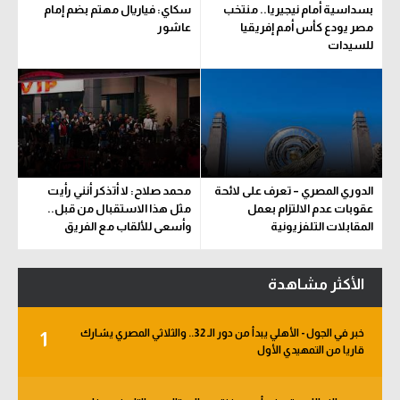
بسداسية أمام نيجيريا.. منتخب
سكاي: فياريال مهتم بضم إمام
سعودي في الجول
مصر يودع كأس أمم إفريقيا
عاشور
للسيدات
الدوري الإنجليزي
الدوري الإسباني
دوري أبطال أوروبا
القسم الثاني
الدوري المصري – تعرف على لائحة
محمد صلاح: لا أتذكر أنني رأيت
رياضات أخرى
عقوبات عدم الالتزام بعمل
مثل هذا الاستقبال من قبل..
المقابلات التلفزيونية
وأسعى للألقاب مع الفريق
أمم إفريقيا
كرة السلة الأمريكية
الأكثر مشاهدة
كرة سلة
خبر في الجول - الأهلي يبدأ من دور الـ 32.. والثلاثي المصري يشارك
1
كرة يد
قاريا من التمهيدي الأول
كرة طائرة