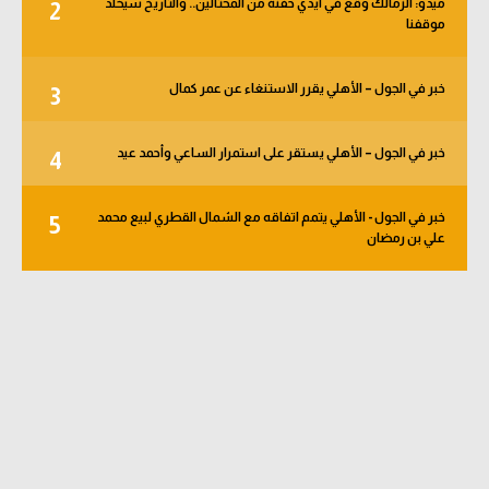
ميدو: الزمالك وقع في أيدي حفنة من المحتالين.. والتاريخ سيخلد
2
الوطن العربي
موقفنا
في المونديال
خبر في الجول – الأهلي يقرر الاستنغاء عن عمر كمال
3
رياضة نسائية
آسيا
خبر في الجول – الأهلي يستقر على استمرار الساعي وأحمد عيد
4
أمريكا
خبر في الجول - الأهلي يتمم اتفاقه مع الشمال القطري لبيع محمد
5
علي بن رمضان
ركن الألعاب
أقسام خاصة
Gamers
ميركاتو
تحقيق في الجول
تقرير في الجول