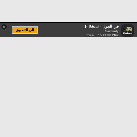
في الجول - FilGoal
×
الى التطبيق
Sarmady
FREE - In Google Play