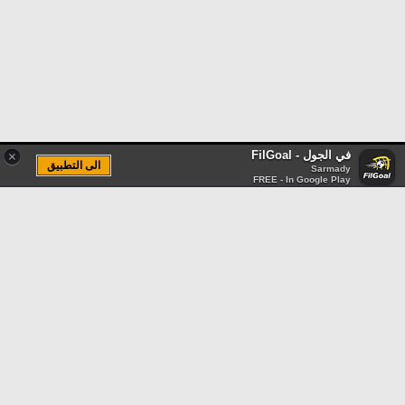
في الجول - FilGoal
×
الى التطبيق
Sarmady
FREE - In Google Play