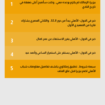
بيزيرا: الزمالك لم يلتزم بوعده معي.. وكنت سأصبح أغلى صفقة في
1
الوطن العربي
تاريخ النادي
في المونديال
خبر في الجول - الأهلي يبدأ من دور الـ 32.. والثلاثي المصري يشارك
2
رياضة نسائية
قاريا من التمهيدي الأول
آسيا
خبر في الجول – الأهلي يقرر الاستنغاء عن عمر كمال
3
أمريكا
ركن الألعاب
خبر في الجول – الأهلي يستقر على استمرار الساعي وأحمد عيد
4
سبعة شروط.. تطبيق زملكاوي يكشف تفاصيل مفاوضات شباب
5
أقسام خاصة
الأهلي لضم بيزيرا قبل غلق الملف
Gamers
ميركاتو
تحقيق في الجول
تقرير في الجول