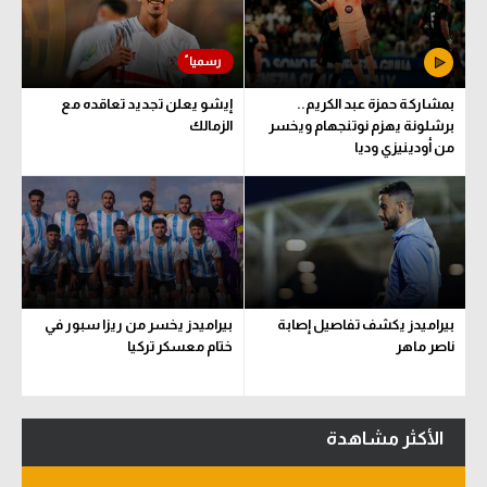
سعودي في الجول
الدوري الإنجليزي
بمشاركة حمزة عبد الكريم..
إيشو يعلن تجديد تعاقده مع
الدوري الإسباني
برشلونة يهزم نوتنجهام ويخسر
الزمالك
من أودينيزي وديا
دوري أبطال أوروبا
القسم الثاني
رياضات أخرى
أمم إفريقيا
بيراميدز يكشف تفاصيل إصابة
بيراميدز يخسر من ريزا سبور في
كرة السلة الأمريكية
ناصر ماهر
ختام معسكر تركيا
كرة سلة
كرة يد
الأكثر مشاهدة
كرة طائرة