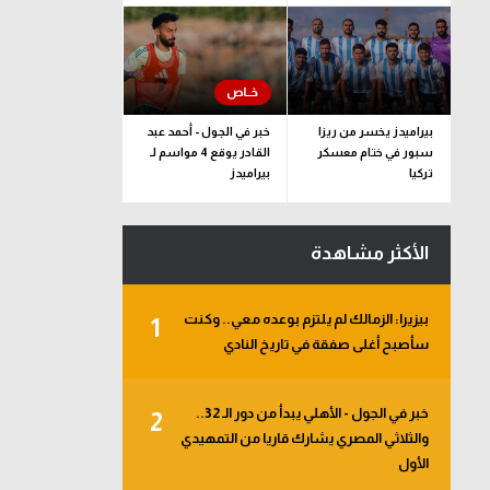
بيراميدز يخسر من ريزا
خبر في الجول - أحمد عبد
سبور في ختام معسكر
القادر يوقع 4 مواسم لـ
تركيا
بيراميدز
الأكثر مشاهدة
بيزيرا: الزمالك لم يلتزم بوعده معي.. وكنت
1
سأصبح أغلى صفقة في تاريخ النادي
خبر في الجول - الأهلي يبدأ من دور الـ 32..
2
والثلاثي المصري يشارك قاريا من التمهيدي
الأول