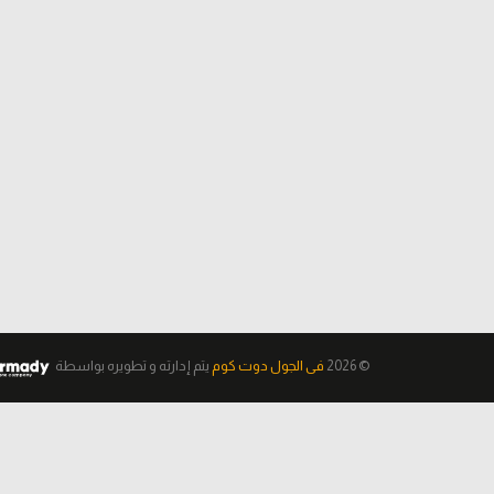
© 2026
فى الجول دوت كوم
يتم إدارته و تطويره
بواسطة