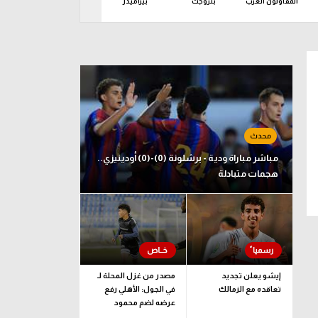
المقاولون العرب
بتروجت
بيراميدز
حرس الحدود
ز
اثاء 11 أغسطس
مباشر مباراة ودية - برشلونة (0)-(0) أودينيزي..
هجمات متبادلة
إيشو يعلن تجديد
مصدر من غزل المحلة لـ
تعاقده مع الزمالك
في الجول: الأهلي رفع
عرضه لضم محمود
صلاح.. وموقفنا كما هو