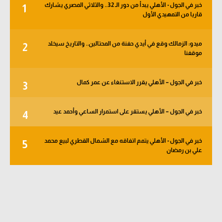
خبر في الجول - الأهلي يبدأ من دور الـ 32.. والثلاثي المصري يشارك
1
الوطن العربي
قاريا من التمهيدي الأول
في المونديال
ميدو: الزمالك وقع في أيدي حفنة من المحتالين.. والتاريخ سيخلد
2
رياضة نسائية
موقفنا
آسيا
خبر في الجول – الأهلي يقرر الاستنغاء عن عمر كمال
3
أمريكا
ركن الألعاب
خبر في الجول – الأهلي يستقر على استمرار الساعي وأحمد عيد
4
خبر في الجول - الأهلي يتمم اتفاقه مع الشمال القطري لبيع محمد
5
أقسام خاصة
علي بن رمضان
Gamers
ميركاتو
تحقيق في الجول
تقرير في الجول