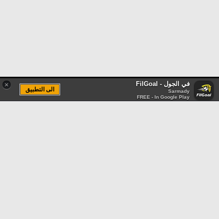
في الجول - FilGoal
×
الى التطبيق
Sarmady
FREE - In Google Play