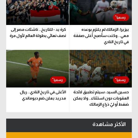
سعودي في الجول
الدوري الإنجليزي
بيزيرا: الزمالك لم يلتزم بوعده
كرة يد - للتاريخ.. ناشئات مصر إلى
الدوري الإسباني
معي.. وكنت سأصبح أغلى صفقة
نصف نهائي بطولة العالم لأول مرة
في تاريخ النادي
دوري أبطال أوروبا
القسم الثاني
رياضات أخرى
أمم إفريقيا
حسين السيد: سيتم تطبيق لائحة
الأغلى في تاريخ النادي.. ريال
كرة السلة الأمريكية
العقوبات دون استثناء.. ولا يمكن
مدريد يعلن ضم ديوماندي
ضغط أو ليّ ذراع الزمالك
كرة سلة
كرة يد
الأكثر مشاهدة
كرة طائرة