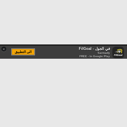
في الجول - FilGoal
×
الى التطبيق
Sarmady
FREE - In Google Play