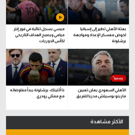
سعودي في الجول
الدوري الإنجليزي
بعثة الأهلي تطير إلى إسبانيا
ميسي يسجل ثنائية في فوز إنتر
الدوري الإسباني
لخوض معسكر الإعداد ومواجهة
ميامي ويصبح الهداف التاريخي
برشلونة
لكأس الدوريات
دوري أبطال أوروبا
القسم الثاني
رياضات أخرى
أمم إفريقيا
الأهلي السعودي يعلن تعيين
ذا أثليتك: برشلونة يبدأ مفاوضاته
كرة السلة الأمريكية
مارينو بوسيتش مدربا للفريق
مع ممثلي رودري
كرة سلة
كرة يد
الأكثر مشاهدة
كرة طائرة