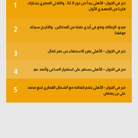
خبر في الجول - الأهلي يبدأ من دور الـ 32.. والثلاثي المصري يشارك
1
الوطن العربي
قاريا من التمهيدي الأول
في المونديال
ميدو: الزمالك وقع في أيدي حفنة من المحتالين.. والتاريخ سيخلد
2
رياضة نسائية
موقفنا
آسيا
خبر في الجول – الأهلي يقرر الاستنغاء عن عمر كمال
3
أمريكا
ركن الألعاب
خبر في الجول – الأهلي يستقر على استمرار الساعي وأحمد عيد
4
خبر في الجول - الأهلي يتمم اتفاقه مع الشمال القطري لبيع محمد
5
أقسام خاصة
علي بن رمضان
Gamers
ميركاتو
تحقيق في الجول
تقرير في الجول