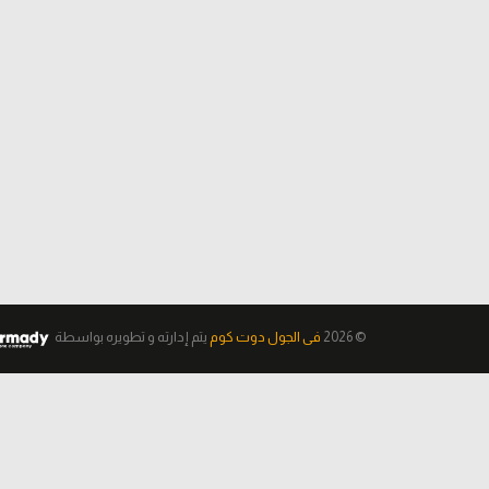
© 2026
فى الجول دوت كوم
يتم إدارته و تطويره
بواسطة