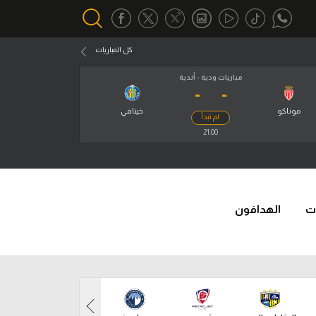
كل المباريات
مباريات ودية - أندية
-
-
أقسام خاصة
Gamers
موناكو
خيتافي
لم تبدأ
يكية
21:00
ميركاتو
تحقيق في الجول
تقرير في الجول
ت
الهدافون
تحليل في الجول
حكايات في الجول
كويز في الجول
فيديو في الجول