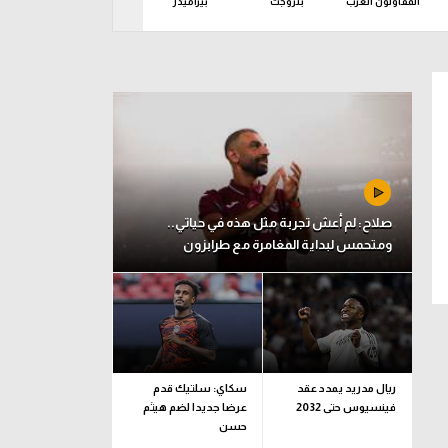
المقاولون العرب
بتروجت
بيراميدز
حرس الحدود
ز
د 09 أغسطس
صلاح: لم أعش تجربة مثل هذه في حياتي..
ومتحمس لبداية المغامرة مع طرابزون
ريال مدريد يمدد عقد
سكاي: سلتيك قدم
فينسيوس حتى 2032
عرضا جديدا لضم هيثم
حسن