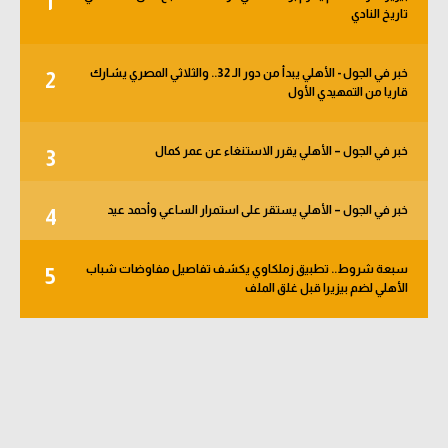
1
تاريخ النادي
الوطن العربي
في المونديال
خبر في الجول - الأهلي يبدأ من دور الـ 32.. والثلاثي المصري يشارك
2
قاريا من التمهيدي الأول
رياضة نسائية
آسيا
خبر في الجول – الأهلي يقرر الاستنغاء عن عمر كمال
3
أمريكا
خبر في الجول – الأهلي يستقر على استمرار الساعي وأحمد عيد
4
ركن الألعاب
سبعة شروط.. تطبيق زملكاوي يكشف تفاصيل مفاوضات شباب
5
أقسام خاصة
الأهلي لضم بيزيرا قبل غلق الملف
Gamers
ميركاتو
تحقيق في الجول
تقرير في الجول