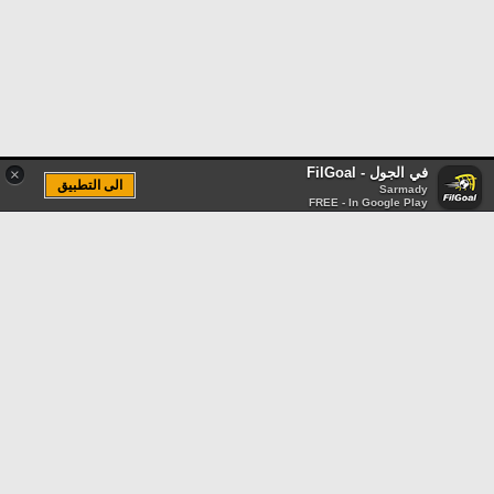
في الجول - FilGoal
×
الى التطبيق
Sarmady
FREE - In Google Play