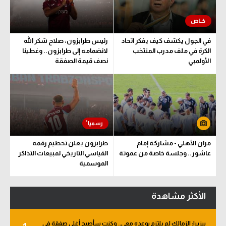
سعودي في الجول
الدوري الإنجليزي
في الجول يكشف كيف يفكر اتحاد
رئيس طرابزون: صلاح شكر الله
الكرة في ملف مدرب المنتخب
لانضمامه إلى طرابزون.. وغطينا
الدوري الإسباني
الأولمبي
نصف قيمة الصفقة
دوري أبطال أوروبا
القسم الثاني
رياضات أخرى
أمم إفريقيا
مران الأهلي - مشاركة إمام
طرابزون يعلن تحطيم رقمه
عاشور.. وجلسة خاصة من عموتة
القياسي التاريخي لمبيعات التذاكر
كرة السلة الأمريكية
الموسمية
كرة سلة
الأكثر مشاهدة
كرة يد
كرة طائرة
بيزيرا: الزمالك لم يلتزم بوعده معي.. وكنت سأصبح أغلى صفقة في