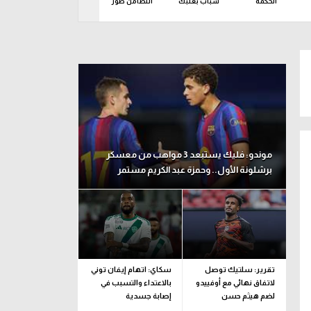
الحكمة
شباب بعلبك
التضامن صور
شباب الغازية
موندو: فليك يستبعد 3 مواهب من معسكر
برشلونة الأول.. وحمزة عبد الكريم مستمر
تقرير: سلتيك توصل
سكاي: اتهام إيفان توني
لاتفاق نهائي مع أوفييدو
بالاعتداء والتسبب في
لضم هيثم حسن
إصابة جسدية