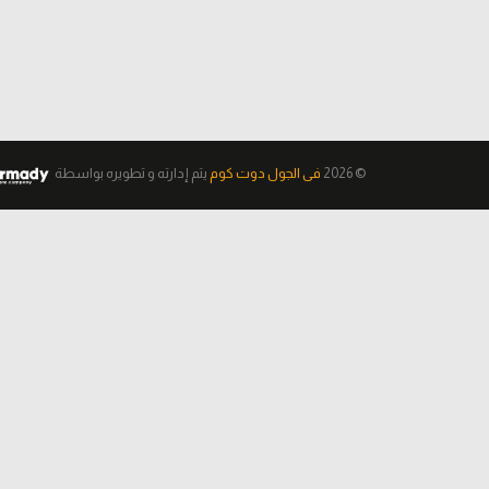
© 2026
فى الجول دوت كوم
يتم إدارته و تطويره
بواسطة