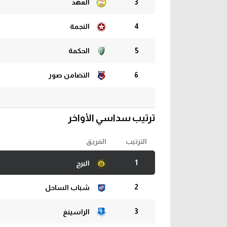
3
العهد
4
النجمة
5
الحكمة
6
التضامن صور
ترتيب سداسي الأواخر
الترتيب
الفريق
1
البرج
2
شباب الساحل
3
الراسينغ