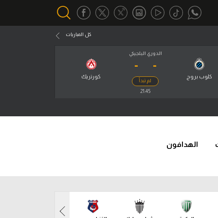
كل المباريات
الدوري البلجيكي
-
-
أقسام خاصة
Gamers
كلوب بروج
كورتريك
لم تبدأ
يكية
21:45
ميركاتو
ل
تحقيق في الجول
تقرير في الجول
الهدافون
ل
تحليل في الجول
جول
حكايات في الجول
كويز في الجول
ل
فيديو في الجول