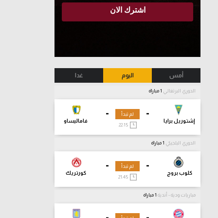
أمس
اليوم
غدا
الدوري البرتغالي
1 مباراة
-
-
لم تبدأ
إشتوريل برايا
فاماليساو
22:15
الدوري البلجيكي
1 مباراة
-
-
لم تبدأ
كلوب بروج
كورتريك
21:45
مباريات ودية - أندية
1 مباراة
-
-