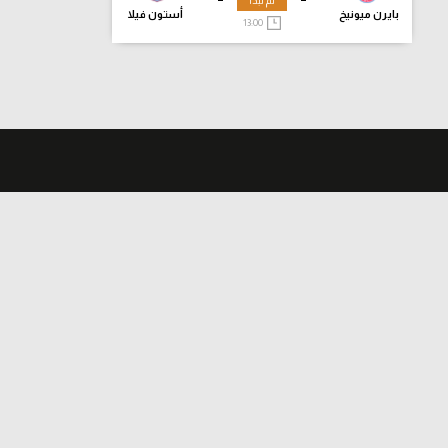
لم تبدأ
بايرن ميونيخ
أستون فيلا
13:00