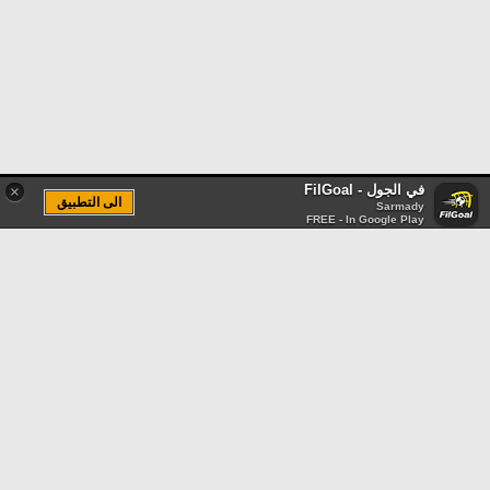
في الجول - FilGoal
×
الى التطبيق
Sarmady
FREE - In Google Play