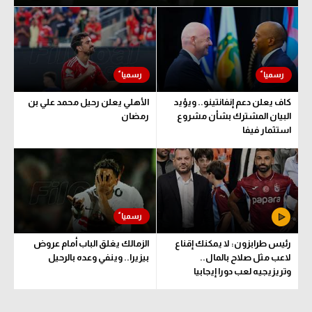
حكايات في الجول
تحليل في الجول
كويز في الجول
حكايات في الجول
فيديو في الجول
كويز في الجول
كاف يعلن دعم إنفانتينو.. ويؤيد
الأهلي يعلن رحيل محمد علي بن
فيديو في الجول
البيان المشترك بشأن مشروع
رمضان
استثمار فيفا
رئيس طرابزون: لا يمكنك إقناع
الزمالك يغلق الباب أمام عروض
لاعب مثل صلاح بالمال..
بيزيرا.. وينفي وعده بالرحيل
وتريزيجيه لعب دورا إيجابيا