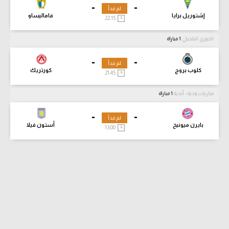
-
-
لم تبدأ
إشتوريل برايا
فاماليساو
22:15
الدوري البلجيكي
1 مباراة
-
-
لم تبدأ
كلوب بروج
كورتريك
21:45
مباريات ودية - أندية
1 مباراة
-
-
لم تبدأ
بايرن ميونيخ
أستون فيلا
13:00