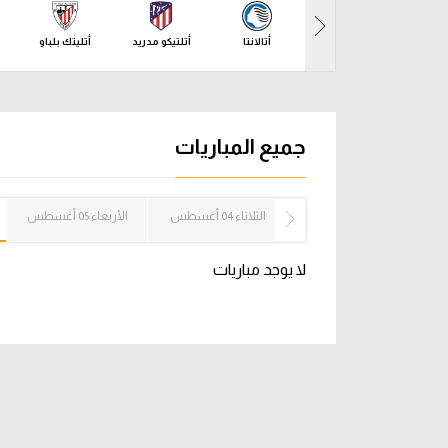
آراء حرة
الدوري ا
أتالانتا
أتلتيكو مدريد
أتليتك بلباو
ركن الألعاب
دوري أبطا
دوري أبطا
جميع المباريات
كل البطولات
الإثنين 03 أغسطس
الثلاثاء 04 أغسطس
الأربعاء 05 أغسطس
لا يوجد مباريات