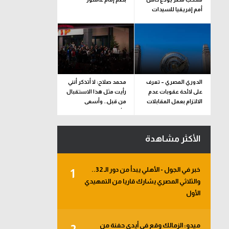
أمم إفريقيا للسيدات
الدوري المصري – تعرف
محمد صلاح: لا أتذكر أنني
على لائحة عقوبات عدم
رأيت مثل هذا الاستقبال
الالتزام بعمل المقابلات
من قبل.. وأسعى
التلفزيونية
للألقاب مع الفريق
الأكثر مشاهدة
خبر في الجول - الأهلي يبدأ من دور الـ 32..
1
والثلاثي المصري يشارك قاريا من التمهيدي
الأول
ميدو: الزمالك وقع في أيدي حفنة من