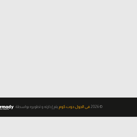
© 2026
فى الجول دوت كوم
يتم إدارته و تطويره
بواسطة