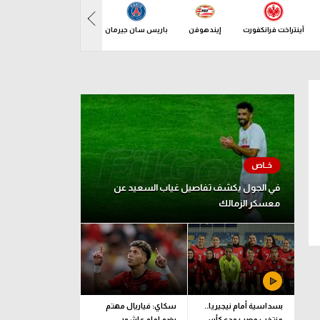
آينتراخت فرانكفورت
إيندهوفن
باريس سان جيرمان
بازل
باف
د 09 أغسطس
في الجول يكشف تفاصيل غياب السعيد عن
معسكر الزمالك
بسداسية أمام نيجيريا..
سكاي: فياريال مهتم
منتخب مصر يودع كأس
بضم إمام عاشور