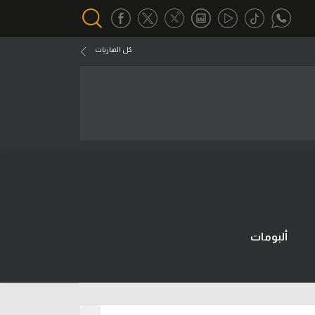
كل المباريات
أقسام خاصة
Gamers
يكية
ميركاتو
تحقيق في الجول
تقرير في الجول
تحليل في الجول
ألبومات
حكايات في الجول
كويز في الجول
فيديو في الجول