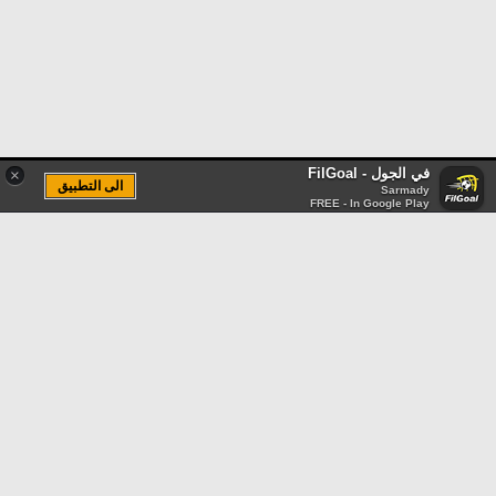
في الجول - FilGoal
×
الى التطبيق
Sarmady
FREE - In Google Play