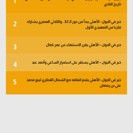
1
تاريخ النادي
الوطن العربي
في المونديال
خبر في الجول - الأهلي يبدأ من دور الـ 32.. والثلاثي المصري يشارك
2
قاريا من التمهيدي الأول
رياضة نسائية
آسيا
خبر في الجول – الأهلي يقرر الاستنغاء عن عمر كمال
3
أمريكا
خبر في الجول – الأهلي يستقر على استمرار الساعي وأحمد عيد
4
ركن الألعاب
خبر في الجول - الأهلي يتمم اتفاقه مع الشمال القطري لبيع محمد
5
أقسام خاصة
علي بن رمضان
Gamers
ميركاتو
تحقيق في الجول
تقرير في الجول