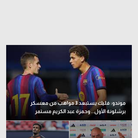
الدوري السعودي للمحترفين
دوري أبطال أوروبا
دوري أبطال إفريقيا
كل البطولات
أقسام
الكرة المصرية
الدوري المصري
موندو: فليك يستبعد 3 مواهب من معسكر
الكرة الأوروبية
برشلونة الأول.. وحمزة عبد الكريم مستمر
الكرة الإفريقية
منتخب مصر