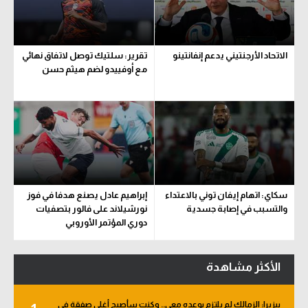
سعودي في الجول
الدوري الإنجليزي
الاتحاد الأرجنتيني يدعم إنفانتينو
تقرير: سلتيك توصل لاتفاق نهائي
مع أوفييدو لضم هيثم حسن
الدوري الإسباني
دوري أبطال أوروبا
القسم الثاني
رياضات أخرى
أمم إفريقيا
سكاي: اتهام إيفان توني بالاعتداء
إبراهيم عادل يصنع هدفا في فوز
والتسبب في إصابة جسدية
نورشيلاند على فالور بتصفيات
كرة السلة الأمريكية
دوري المؤتمر الأوروبي
كرة سلة
الأكثر مشاهدة
كرة يد
كرة طائرة
بيزيرا: الزمالك لم يلتزم بوعده معي.. وكنت سأصبح أغلى صفقة في