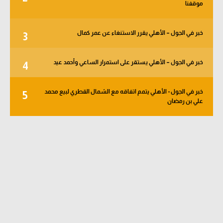
موقفنا
الوطن العربي
في المونديال
خبر في الجول – الأهلي يقرر الاستنغاء عن عمر كمال
3
رياضة نسائية
خبر في الجول – الأهلي يستقر على استمرار الساعي وأحمد عيد
4
آسيا
أمريكا
خبر في الجول - الأهلي يتمم اتفاقه مع الشمال القطري لبيع محمد
5
علي بن رمضان
ركن الألعاب
أقسام خاصة
Gamers
ميركاتو
تحقيق في الجول
تقرير في الجول