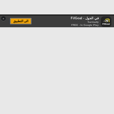
في الجول - FilGoal
×
الى التطبيق
Sarmady
FREE - In Google Play