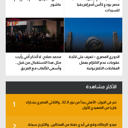
مصر يودع كأس أمم إفريقيا
عاشور
سعودي في الجول
للسيدات
الدوري الإنجليزي
الدوري الإسباني
دوري أبطال أوروبا
القسم الثاني
الدوري المصري – تعرف على لائحة
محمد صلاح: لا أتذكر أنني رأيت
عقوبات عدم الالتزام بعمل
مثل هذا الاستقبال من قبل..
رياضات أخرى
المقابلات التلفزيونية
وأسعى للألقاب مع الفريق
أمم إفريقيا
الأكثر مشاهدة
كرة السلة الأمريكية
كرة سلة
خبر في الجول - الأهلي يبدأ من دور الـ 32.. والثلاثي المصري يشارك
1
قاريا من التمهيدي الأول
كرة يد
كرة طائرة
ميدو: الزمالك وقع في أيدي حفنة من المحتالين.. والتاريخ سيخلد
2