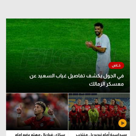
الدوري السعودي للمحترفين
دوري أبطال أوروبا
دوري أبطال إفريقيا
كل البطولات
أقسام
في الجول يكشف تفاصيل غياب السعيد عن
معسكر الزمالك
الكرة المصرية
الدوري المصري
الكرة الأوروبية
الكرة الإفريقية
منتخب مصر
بسداسية أمام نيجيريا.. منتخب
سكاي: فياريال مهتم بضم إمام