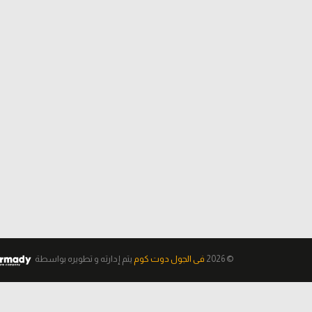
© 2026
فى الجول دوت كوم
يتم إدارته و تطويره
بواسطة