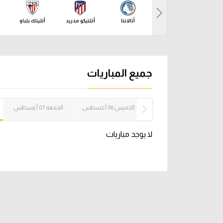
آراء حرة
الدوري ا
أتالانتا
أتلتيكو مدريد
أتليتك بلباو
ركن الألعاب
دوري أبطا
دوري أبطا
جميع المباريات
كل البطولات
الأربعاء 05 أغسطس
الخميس 06 أغسطس
الجمعة 07 أغسطس
لا يوجد مباريات