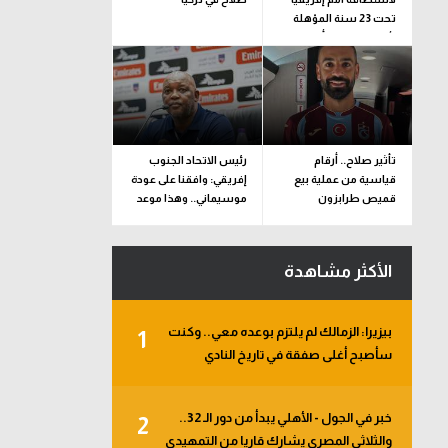
تحت 23 سنة المؤهلة
لأولمبياد لوس أنجلوس
تأثير صلاح.. أرقام
رئيس الاتحاد الجنوب
قياسية من عملية بيع
إفريقي: وافقنا على عودة
قميص طرابزون
موسيماني.. وهذا موعد
الإعلان الرسمي
الأكثر مشاهدة
بيزيرا: الزمالك لم يلتزم بوعده معي.. وكنت
1
سأصبح أغلى صفقة في تاريخ النادي
خبر في الجول - الأهلي يبدأ من دور الـ 32..
2
والثلاثي المصري يشارك قاريا من التمهيدي